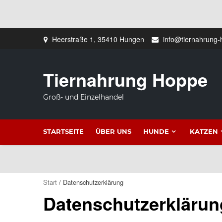
Zum
Heerstraße 1, 35410 Hungen
info@tiernahrung-
Inhalt
springen
Tiernahrung Hoppe
Groß- und Einzelhandel
STARTSEITE
ÜBER UNS
HUNDE
KATZEN
Start
/ Datenschutzerklärung
Datenschutzerklärun