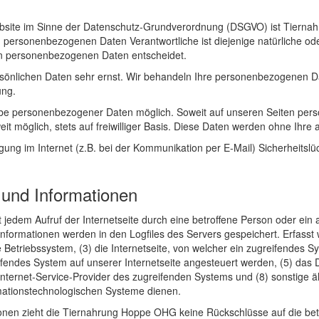
 Website im Sinne der Datenschutz-Grundverordnung (DSGVO) ist Tiern
n personenbezogenen Daten Verantwortliche ist diejenige natürliche ode
on personenbezogenen Daten entscheidet.
rsönlichen Daten sehr ernst. Wir behandeln Ihre personenbezogenen Da
ung.
abe personenbezogener Daten möglich. Soweit auf unseren Seiten per
it möglich, stets auf freiwilliger Basis. Diese Daten werden ohne Ihre
agung im Internet (z.B. bei der Kommunikation per E-Mail) Sicherheitsl
 und Informationen
 jedem Aufruf der Internetseite durch eine betroffene Person oder ein
nformationen werden in den Logfiles des Servers gespeichert. Erfass
etriebssystem, (3) die Internetseite, von welcher ein zugreifendes S
ifendes System auf unserer Internetseite angesteuert werden, (5) das Da
r Internet-Service-Provider des zugreifenden Systems und (8) sonstige 
mationstechnologischen Systeme dienen.
onen zieht die Tiernahrung Hoppe OHG keine Rückschlüsse auf die bet