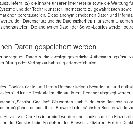
 auszuliefern, (2) die Inhalte unserer Internetseite sowie die Werbung f
Systeme und der Technik unserer Internetseite zu gewährleisten sowie
ormationen bereitzustellen. Diese anonym erhobenen Daten und Inform
sgewertet, den Datenschutz und die Datensicherheit in unserem Unterne
sicherzustellen. Die anonymen Daten der Server-Logfiles werden getre
enen Daten gespeichert werden
enbezogenen Daten ist die jeweilige gesetzliche Aufbewahrungsfrist. N
serfüllung oder Vertragsanbahnung erforderlich sind.
kies. Cookies richten auf Ihrem Rechner keinen Schaden an und enthal
ookies sind kleine Textdateien, die auf Ihrem Rechner abgelegt werden 
enannte „Session-Cookies“. Sie werden nach Ende Ihres Besuchs autom
kies ermöglichen es uns, Ihren Browser beim nächsten Besuch wiederz
as Setzen von Cookies informiert werden und Cookies nur im Einzelfall
en der Cookies beim Schließen des Browser aktivieren. Bei der Deakti