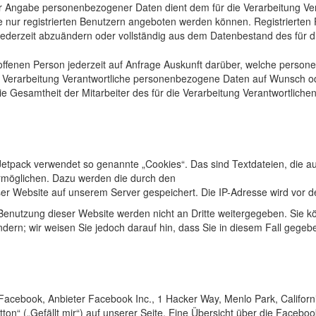
iger Angabe personenbezogener Daten dient dem für die Verarbeitung Ve
nur registrierten Benutzern angeboten werden können. Registrierten Pe
erzeit abzuändern oder vollständig aus dem Datenbestand des für die
betroffenen Person jederzeit auf Anfrage Auskunft darüber, welche pers
 die Verarbeitung Verantwortliche personenbezogene Daten auf Wunsch o
 Gesamtheit der Mitarbeiter des für die Verarbeitung Verantwortliche
Jetpack verwendet so genannte „Cookies“. Das sind Textdateien, die 
ermöglichen. Dazu werden die durch den
er Website auf unserem Server gespeichert. Die IP-Adresse wird vor d
Benutzung dieser Website werden nicht an Dritte weitergegeben. Sie 
dern; wir weisen Sie jedoch darauf hin, dass Sie in diesem Fall gegeb
Facebook, Anbieter Facebook Inc., 1 Hacker Way, Menlo Park, Californi
“ („Gefällt mir“) auf unserer Seite. Eine Übersicht über die Facebook-