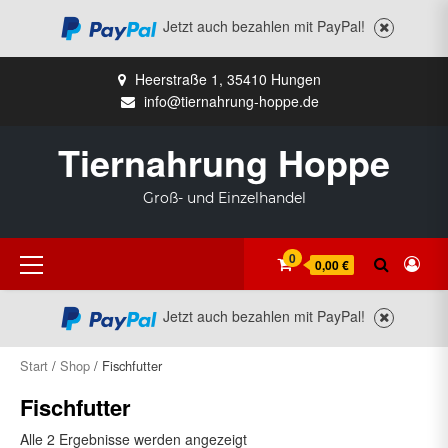
Jetzt auch bezahlen mit PayPal!
Zum
Heerstraße 1, 35410 Hungen
Inhalt
info@tiernahrung-hoppe.de
springen
Tiernahrung Hoppe
Groß- und Einzelhandel
Primäres
0
0,00 €
Menü
Jetzt auch bezahlen mit PayPal!
Start
/
Shop
/ Fischfutter
Fischfutter
Alle 2 Ergebnisse werden angezeigt