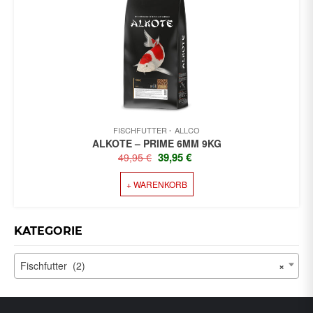
FISCHFUTTER
ALLCO
ALKOTE – PRIME 6MM 9KG
URSPRÜNGLICHER
AKTUELLER
39,95
€
49,95
€
PREIS
PREIS
+ WARENKORB
WAR:
IST:
49,95 €
39,95 €.
KATEGORIE
Fischfutter (2)
×