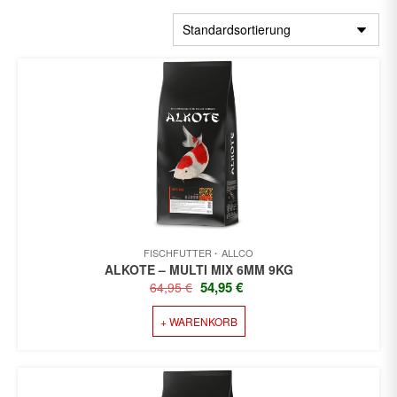
FISCHFUTTER
ALLCO
ALKOTE – MULTI MIX 6MM 9KG
URSPRÜNGLICHER
AKTUELLER
54,95
€
64,95
€
PREIS
PREIS
+ WARENKORB
WAR:
IST:
64,95 €
54,95 €.