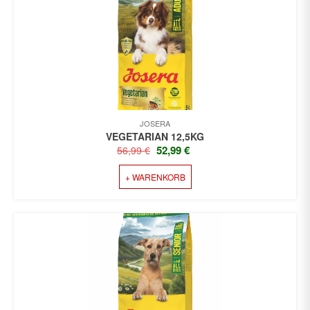
JOSERA
VEGETARIAN 12,5KG
URSPRÜNGLICHER
AKTUELLER
52,99
€
56,99
€
PREIS
PREIS
+ WARENKORB
WAR:
IST:
56,99 €
52,99 €.