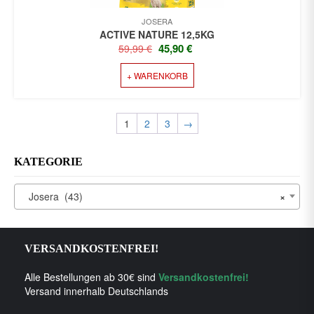
JOSERA
ACTIVE NATURE 12,5KG
URSPRÜNGLICHER
AKTUELLER
45,90
€
59,99
€
PREIS
PREIS
+ WARENKORB
WAR:
IST:
59,99 €
45,90 €.
1
2
3
→
KATEGORIE
Josera (43)
×
VERSANDKOSTENFREI!
Alle Bestellungen ab 30€ sind
Versandkostenfrei!
Versand innerhalb Deutschlands