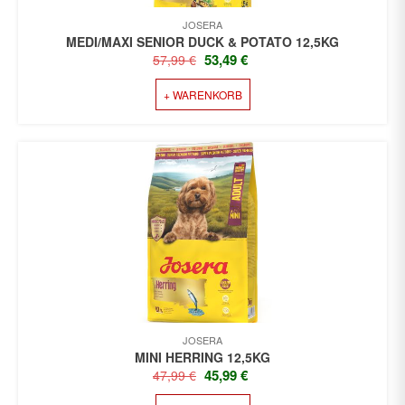
JOSERA
MEDI/MAXI SENIOR DUCK & POTATO 12,5KG
URSPRÜNGLICHER
AKTUELLER
53,49
€
57,99
€
PREIS
PREIS
+ WARENKORB
WAR:
IST:
57,99 €
53,49 €.
JOSERA
MINI HERRING 12,5KG
URSPRÜNGLICHER
AKTUELLER
45,99
€
47,99
€
PREIS
PREIS