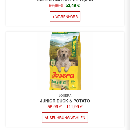
URSPRÜNGLICHER
AKTUELLER
53,49
€
57,99
€
PREIS
PREIS
+ WARENKORB
WAR:
IST:
57,99 €
53,49 €.
JOSERA
JUNIOR DUCK & POTATO
56,99
€
–
111,99
€
DIESES
AUSFÜHRUNG WÄHLEN
PRODUKT
WEIST