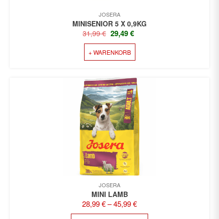
JOSERA
MINISENIOR 5 X 0,9KG
URSPRÜNGLICHER
AKTUELLER
29,49
€
31,99
€
PREIS
PREIS
+ WARENKORB
WAR:
IST:
31,99 €
29,49 €.
JOSERA
MINI LAMB
28,99
€
–
45,99
€
DIESES