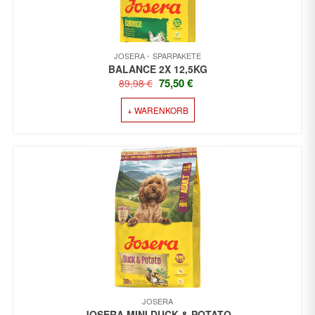
JOSERA
SPARPAKETE
BALANCE 2X 12,5KG
URSPRÜNGLICHER
AKTUELLER
75,50
€
89,98
€
PREIS
PREIS
+ WARENKORB
WAR:
IST:
89,98 €
75,50 €.
JOSERA
JOSERA MINI DUCK & POTATO