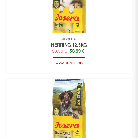
JOSERA
HERRING 12,5KG
URSPRÜNGLICHER
AKTUELLER
53,99
€
58,99
€
PREIS
PREIS
+ WARENKORB
WAR:
IST:
58,99 €
53,99 €.