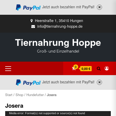
Jetzt auch bezahlen mit PayPal!
Zum
Heerstraße 1, 35410 Hungen
Inhalt
info@tiernahrung-hoppe.de
springen
Tiernahrung Hoppe
Groß- und Einzelhandel
Primäres
0
0,00 €
Menü
Jetzt auch bezahlen mit PayPal!
Start
/
Shop
/
Hundefutter
/ Josera
Josera
Video-
Media error: Format(s) not supported or source(s) not found