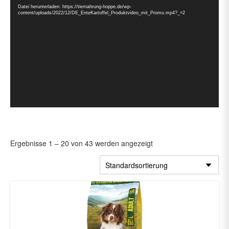
Player
Datei herunterladen: https://tiernahrung-hoppe.de/wp-
content/uploads/2022/12/DE_EnteKartoffel_Produktvideo_mit_Promo.mp4?_=2
Ergebnisse 1 – 20 von 43 werden angezeigt