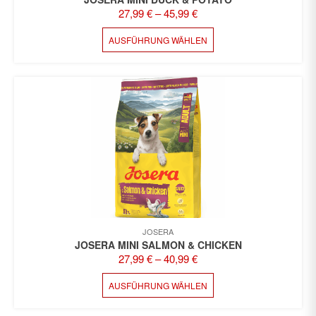
27,99
€
–
45,99
€
DIESES
AUSFÜHRUNG WÄHLEN
PRODUKT
WEIST
MEHRERE
VARIANTEN
AUF.
DIE
OPTIONEN
KÖNNEN
AUF
DER
PRODUKTSEITE
GEWÄHLT
WERDEN
JOSERA
JOSERA MINI SALMON & CHICKEN
27,99
€
–
40,99
€
DIESES
AUSFÜHRUNG WÄHLEN
PRODUKT
WEIST