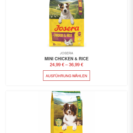
DIE
OPTIONEN
KÖNNEN
AUF
DER
PRODUKTSEITE
GEWÄHLT
WERDEN
JOSERA
MINI CHICKEN & RICE
24,99
€
–
36,99
€
DIESES
AUSFÜHRUNG WÄHLEN
PRODUKT
WEIST
MEHRERE
VARIANTEN
AUF.
DIE
OPTIONEN
KÖNNEN
AUF
DER