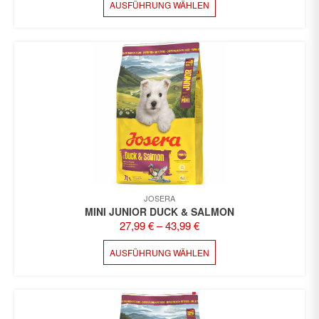
AUSFÜHRUNG WÄHLEN
PRODUKT
WEIST
MEHRERE
VARIANTEN
AUF.
DIE
OPTIONEN
KÖNNEN
AUF
DER
PRODUKTSEITE
GEWÄHLT
WERDEN
JOSERA
MINI JUNIOR DUCK & SALMON
27,99
€
–
43,99
€
DIESES
AUSFÜHRUNG WÄHLEN
PRODUKT
WEIST
MEHRERE
VARIANTEN
AUF.