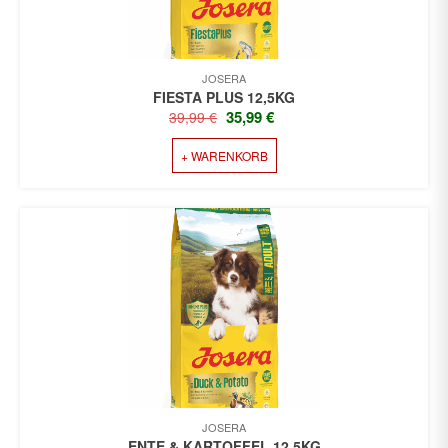
PRODUKTSEITE
GEWÄHLT
WERDEN
JOSERA
FIESTA PLUS 12,5KG
URSPRÜNGLICHER
AKTUELLER
35,99
€
39,99
€
PREIS
PREIS
+ WARENKORB
WAR:
IST:
39,99 €
35,99 €.
JOSERA
ENTE & KARTOFFEL 12,5KG