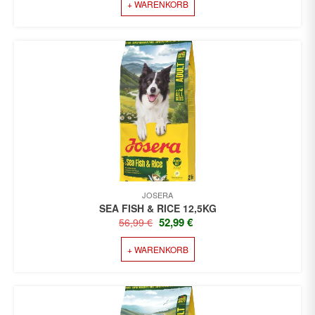
+ WARENKORB
WAR:
IST:
47,99 €
45,99 €.
JOSERA
SEA FISH & RICE 12,5KG
URSPRÜNGLICHER
AKTUELLER
52,99
€
56,99
€
PREIS
PREIS
+ WARENKORB
WAR:
IST:
56,99 €
52,99 €.