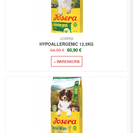
JOSERA
HYPOALLERGENIC 12,5KG
URSPRÜNGLICHER
AKTUELLER
60,90
€
64,99
€
PREIS
PREIS
+ WARENKORB
WAR:
IST:
64,99 €
60,90 €.