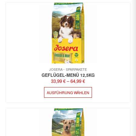
MEHRERE
VARIANTEN
AUF.
DIE
OPTIONEN
KÖNNEN
AUF
DER
PRODUKTSEITE
GEWÄHLT
WERDEN
JOSERA
SPARPAKETE
GEFLÜGEL-MENÜ 12,5KG
33,99
€
–
64,99
€
DIESES
AUSFÜHRUNG WÄHLEN
PRODUKT
WEIST
MEHRERE
VARIANTEN
AUF.
DIE
OPTIONEN