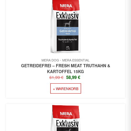
MERA DOG
MERA ESSENTIAL
GETREIDEFREI – FRESH MEAT TRUTHAHN &
KARTOFFEL 15KG
URSPRÜNGLICHER
AKTUELLER
58,99
€
61,99
€
PREIS
PREIS
+ WARENKORB
WAR:
IST:
61,99 €
58,99 €.