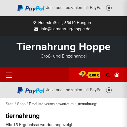
Jetzt auch bezahlen mit PayPal!
Zum
Heerstraße 1, 35410 Hungen
Inhalt
info@tiernahrung-hoppe.de
springen
Tiernahrung Hoppe
Groß- und Einzelhandel
Primäres
0
0,00 €
Menü
Jetzt auch bezahlen mit PayPal!
Start
/
Shop
/ Produkte verschlagwortet mit „tiernahrung“
tiernahrung
Alle 15 Ergebnisse werden angezeigt