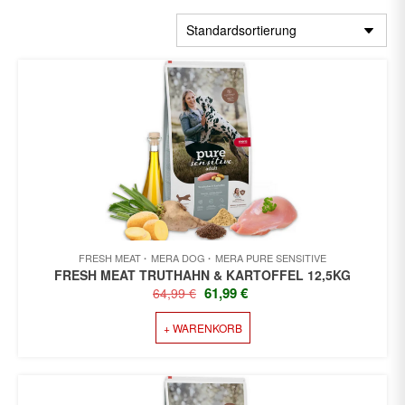
FRESH MEAT
MERA DOG
MERA PURE SENSITIVE
FRESH MEAT TRUTHAHN & KARTOFFEL 12,5KG
URSPRÜNGLICHER
AKTUELLER
61,99
€
64,99
€
PREIS
PREIS
+ WARENKORB
WAR:
IST:
64,99 €
61,99 €.