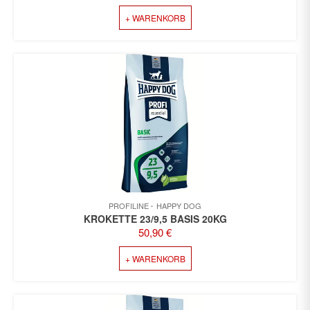
PREIS
PREIS
+ WARENKORB
WAR:
IST:
83,98 €
77,99 €.
PROFILINE
HAPPY DOG
KROKETTE 23/9,5 BASIS 20KG
50,90
€
+ WARENKORB