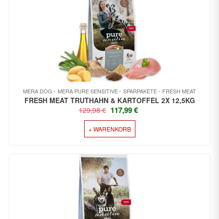
MERA DOG
MERA PURE SENSITIVE
SPARPAKETE
FRESH MEAT
FRESH MEAT TRUTHAHN & KARTOFFEL 2X 12,5KG
URSPRÜNGLICHER
AKTUELLER
117,99
€
129,98
€
PREIS
PREIS
+ WARENKORB
WAR:
IST:
129,98 €
117,99 €.