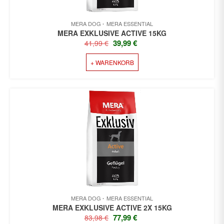
MERA DOG
MERA ESSENTIAL
MERA EXKLUSIVE ACTIVE 15KG
URSPRÜNGLICHER
AKTUELLER
39,99
€
41,99
€
PREIS
PREIS
+ WARENKORB
WAR:
IST:
41,99 €
39,99 €.
MERA DOG
MERA ESSENTIAL
MERA EXKLUSIVE ACTIVE 2X 15KG
URSPRÜNGLICHER
AKTUELLER
77,99
€
83,98
€