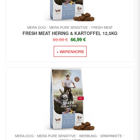
MERA DOG
MERA PURE SENSITIVE
FRESH MEAT
FRESH MEAT HERING & KARTOFFEL 12,5KG
URSPRÜNGLICHER
AKTUELLER
66,99
€
69,99
€
PREIS
PREIS
+ WARENKORB
WAR:
IST:
69,99 €
66,99 €.
MERA DOG
MERA PURE SENSITIVE
WERBUNG
SPARPAKETE