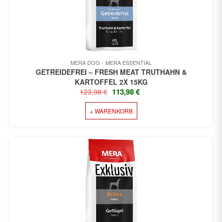
MERA DOG
MERA ESSENTIAL
GETREIDEFREI – FRESH MEAT TRUTHAHN &
KARTOFFEL 2X 15KG
URSPRÜNGLICHER
AKTUELLER
113,98
€
123,98
€
PREIS
PREIS
+ WARENKORB
WAR:
IST:
123,98 €
113,98 €.