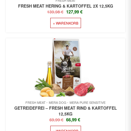
FRESH MEAT
FRESH MEAT HERING & KARTOFFEL 2X 12,5KG
URSPRÜNGLICHER
AKTUELLER
127,99
€
139,98
€
PREIS
PREIS
+ WARENKORB
WAR:
IST:
139,98 €
127,99 €.
FRESH MEAT
MERA DOG
MERA PURE SENSITIVE
GETREIDEFREI – FRESH MEAT RIND & KARTOFFEL
12,5KG
URSPRÜNGLICHER
AKTUELLER
66,99
€
69,99
€
PREIS
PREIS
+ WARENKORB