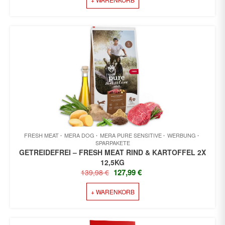
WAR:
IST:
69,99 €
66,99 €.
FRESH MEAT
MERA DOG
MERA PURE SENSITIVE
WERBUNG
SPARPAKETE
GETREIDEFREI – FRESH MEAT RIND & KARTOFFEL 2X
12,5KG
URSPRÜNGLICHER
AKTUELLER
127,99
€
139,98
€
PREIS
PREIS
+ WARENKORB
WAR:
IST:
139,98 €
127,99 €.