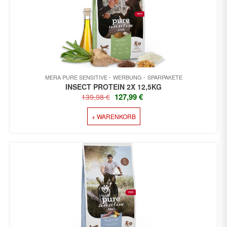
MERA PURE SENSITIVE
WERBUNG
SPARPAKETE
INSECT PROTEIN 2X 12,5KG
URSPRÜNGLICHER
AKTUELLER
127,99
€
139,98
€
PREIS
PREIS
+ WARENKORB
WAR:
IST:
139,98 €
127,99 €.