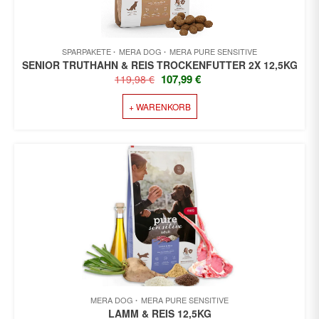
SPARPAKETE
MERA DOG
MERA PURE SENSITIVE
SENIOR TRUTHAHN & REIS TROCKENFUTTER 2X 12,5KG
URSPRÜNGLICHER
AKTUELLER
107,99
€
119,98
€
PREIS
PREIS
+ WARENKORB
WAR:
IST:
119,98 €
107,99 €.
MERA DOG
MERA PURE SENSITIVE
LAMM & REIS 12,5KG