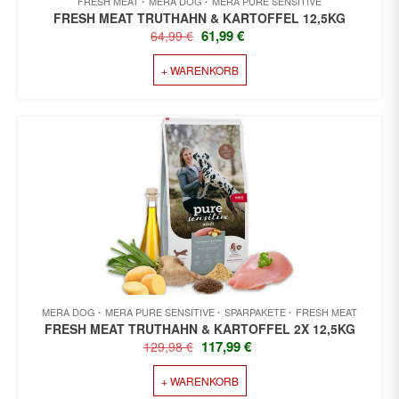
FRESH MEAT
MERA DOG
MERA PURE SENSITIVE
FRESH MEAT TRUTHAHN & KARTOFFEL 12,5KG
URSPRÜNGLICHER
AKTUELLER
61,99
€
64,99
€
PREIS
PREIS
+ WARENKORB
WAR:
IST:
64,99 €
61,99 €.
MERA DOG
MERA PURE SENSITIVE
SPARPAKETE
FRESH MEAT
FRESH MEAT TRUTHAHN & KARTOFFEL 2X 12,5KG
URSPRÜNGLICHER
AKTUELLER
117,99
€
129,98
€
PREIS
PREIS
+ WARENKORB
WAR:
IST: