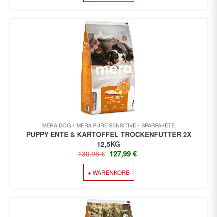
69,99 €
66,99 €.
MERA DOG
MERA PURE SENSITIVE
SPARPAKETE
PUPPY ENTE & KARTOFFEL TROCKENFUTTER 2X
12,5KG
URSPRÜNGLICHER
AKTUELLER
127,99
€
139,98
€
PREIS
PREIS
+ WARENKORB
WAR:
IST:
139,98 €
127,99 €.