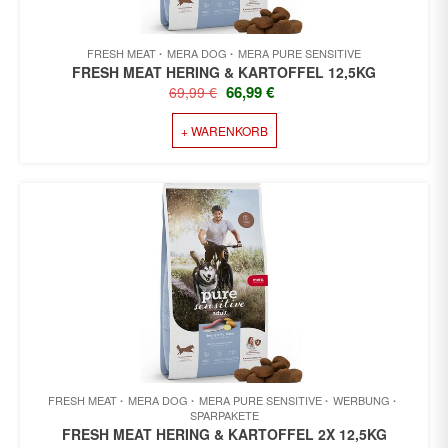
FRESH MEAT
MERA DOG
MERA PURE SENSITIVE
FRESH MEAT HERING & KARTOFFEL 12,5KG
URSPRÜNGLICHER
AKTUELLER
66,99
€
69,99
€
PREIS
PREIS
+ WARENKORB
WAR:
IST:
69,99 €
66,99 €.
FRESH MEAT
MERA DOG
MERA PURE SENSITIVE
WERBUNG
SPARPAKETE
FRESH MEAT HERING & KARTOFFEL 2X 12,5KG