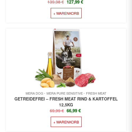
URSPRÜNGLICHER
AKTUELLER
127,99
€
139,98
€
PREIS
PREIS
+ WARENKORB
WAR:
IST:
139,98 €
127,99 €.
MERA DOG
MERA PURE SENSITIVE
FRESH MEAT
GETREIDEFREI – FRESH MEAT RIND & KARTOFFEL
12,5KG
URSPRÜNGLICHER
AKTUELLER
66,99
€
69,99
€
PREIS
PREIS
+ WARENKORB
WAR:
IST:
69,99 €
66,99 €.