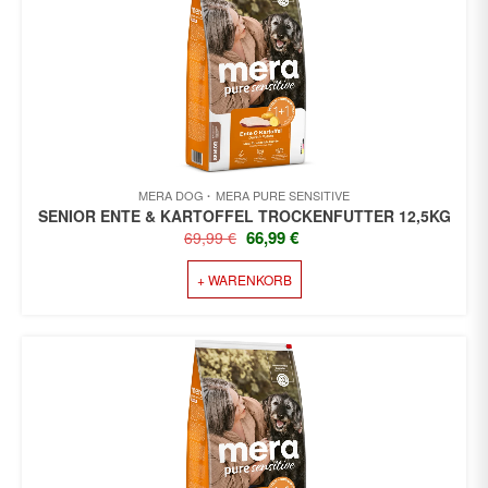
MERA DOG
MERA PURE SENSITIVE
SENIOR ENTE & KARTOFFEL TROCKENFUTTER 12,5KG
URSPRÜNGLICHER
AKTUELLER
66,99
€
69,99
€
PREIS
PREIS
+ WARENKORB
WAR:
IST:
69,99 €
66,99 €.