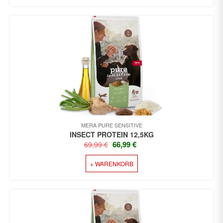
129,98 €
117,99 €.
MERA PURE SENSITIVE
INSECT PROTEIN 12,5KG
URSPRÜNGLICHER
AKTUELLER
66,99
€
69,99
€
PREIS
PREIS
+ WARENKORB
WAR:
IST:
69,99 €
66,99 €.