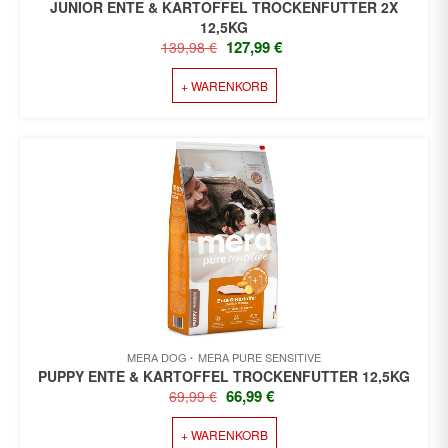
JUNIOR ENTE & KARTOFFEL TROCKENFUTTER 2X
12,5KG
URSPRÜNGLICHER
AKTUELLER
127,99
€
139,98
€
PREIS
PREIS
+ WARENKORB
WAR:
IST:
139,98 €
127,99 €.
MERA DOG
MERA PURE SENSITIVE
PUPPY ENTE & KARTOFFEL TROCKENFUTTER 12,5KG
URSPRÜNGLICHER
AKTUELLER
66,99
€
69,99
€
PREIS
PREIS
+ WARENKORB
WAR:
IST: