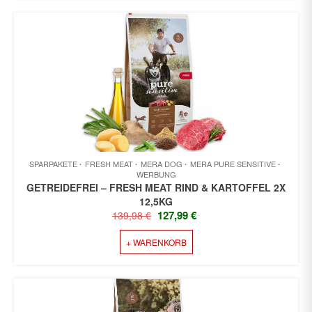
SPARPAKETE
FRESH MEAT
MERA DOG
MERA PURE SENSITIVE
WERBUNG
GETREIDEFREI – FRESH MEAT RIND & KARTOFFEL 2X
12,5KG
URSPRÜNGLICHER
AKTUELLER
127,99
€
139,98
€
PREIS
PREIS
+ WARENKORB
WAR:
IST:
139,98 €
127,99 €.