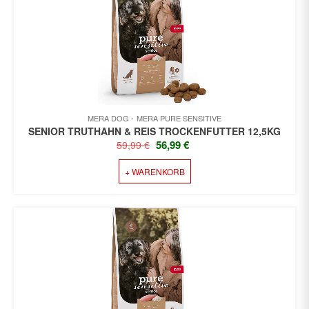
MERA DOG
MERA PURE SENSITIVE
SENIOR TRUTHAHN & REIS TROCKENFUTTER 12,5KG
URSPRÜNGLICHER
AKTUELLER
56,99
€
59,99
€
PREIS
PREIS
+ WARENKORB
WAR:
IST:
59,99 €
56,99 €.