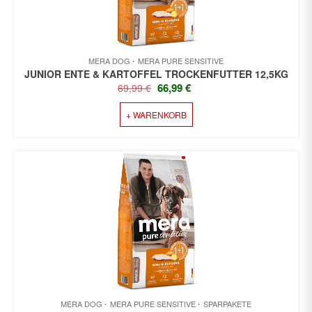
MERA DOG
MERA PURE SENSITIVE
JUNIOR ENTE & KARTOFFEL TROCKENFUTTER 12,5KG
URSPRÜNGLICHER
AKTUELLER
66,99
€
69,99
€
PREIS
PREIS
+ WARENKORB
WAR:
IST:
69,99 €
66,99 €.
MERA DOG
MERA PURE SENSITIVE
SPARPAKETE