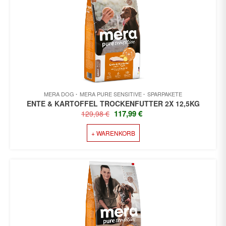
MERA DOG
MERA PURE SENSITIVE
SPARPAKETE
ENTE & KARTOFFEL TROCKENFUTTER 2X 12,5KG
URSPRÜNGLICHER
AKTUELLER
117,99
€
129,98
€
PREIS
PREIS
+ WARENKORB
WAR:
IST:
129,98 €
117,99 €.