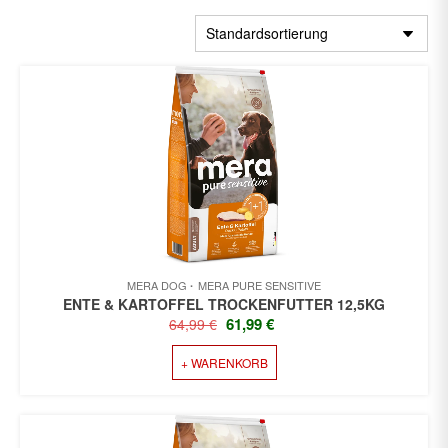
MERA DOG
MERA PURE SENSITIVE
ENTE & KARTOFFEL TROCKENFUTTER 12,5KG
URSPRÜNGLICHER
AKTUELLER
61,99
€
64,99
€
PREIS
PREIS
+ WARENKORB
WAR:
IST:
64,99 €
61,99 €.