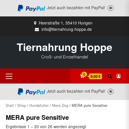
Jetzt auch bezahlen mit PayPal!
Zum
Heerstraße 1, 35410 Hungen
Inhalt
info@tiernahrung-hoppe.de
springen
Tiernahrung Hoppe
Groß- und Einzelhandel
Primäres
0
0,00 €
Menü
Jetzt auch bezahlen mit PayPal!
Start
/
Shop
/
Hundefutter
/
Mera Dog
/ MERA pure Sensitive
MERA pure Sensitive
Ergebnisse 1 – 20 von 26 werden angezeigt