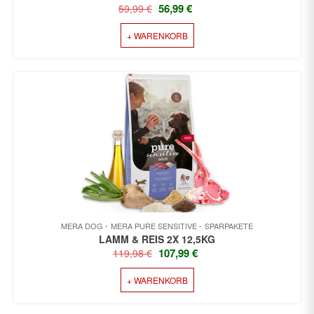
URSPRÜNGLICHER
AKTUELLER
56,99
€
59,99
€
PREIS
PREIS
+ WARENKORB
WAR:
IST:
59,99 €
56,99 €.
MERA DOG
MERA PURE SENSITIVE
SPARPAKETE
LAMM & REIS 2X 12,5KG
URSPRÜNGLICHER
AKTUELLER
107,99
€
119,98
€
PREIS
PREIS
+ WARENKORB
WAR:
IST:
119,98 €
107,99 €.