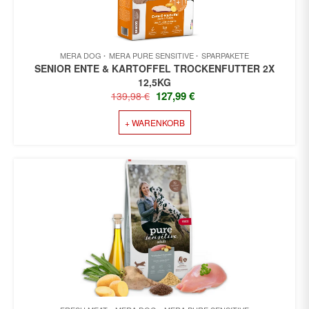
MERA DOG
MERA PURE SENSITIVE
SPARPAKETE
SENIOR ENTE & KARTOFFEL TROCKENFUTTER 2X
12,5KG
URSPRÜNGLICHER
AKTUELLER
127,99
€
139,98
€
PREIS
PREIS
+ WARENKORB
WAR:
IST:
139,98 €
127,99 €.