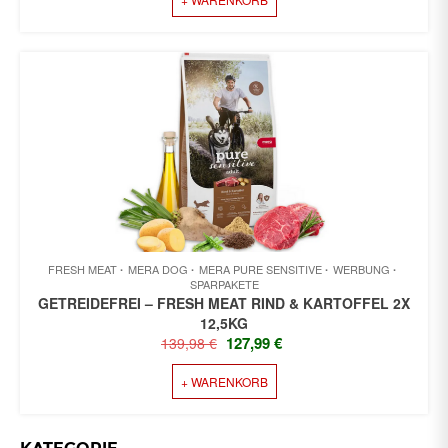
WAR:
IST:
69,99 €
66,99 €.
FRESH MEAT
MERA DOG
MERA PURE SENSITIVE
WERBUNG
SPARPAKETE
GETREIDEFREI – FRESH MEAT RIND & KARTOFFEL 2X
12,5KG
URSPRÜNGLICHER
AKTUELLER
127,99
€
139,98
€
PREIS
PREIS
+ WARENKORB
WAR:
IST:
139,98 €
127,99 €.