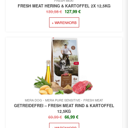
FRESH MEAT
FRESH MEAT HERING & KARTOFFEL 2X 12,5KG
URSPRÜNGLICHER
AKTUELLER
127,99
€
139,98
€
PREIS
PREIS
+ WARENKORB
WAR:
IST:
139,98 €
127,99 €.
MERA DOG
MERA PURE SENSITIVE
FRESH MEAT
GETREIDEFREI – FRESH MEAT RIND & KARTOFFEL
12,5KG
URSPRÜNGLICHER
AKTUELLER
66,99
€
69,99
€
PREIS
PREIS
+ WARENKORB