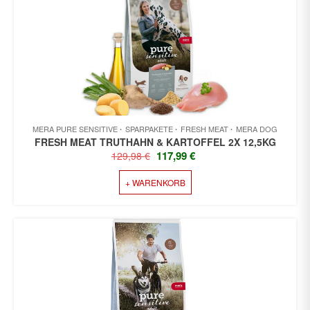
MERA PURE SENSITIVE
SPARPAKETE
FRESH MEAT
MERA DOG
FRESH MEAT TRUTHAHN & KARTOFFEL 2X 12,5KG
URSPRÜNGLICHER
AKTUELLER
117,99
€
129,98
€
PREIS
PREIS
+ WARENKORB
WAR:
IST:
129,98 €
117,99 €.