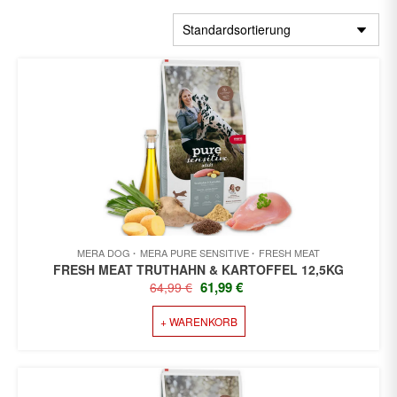
MERA DOG
MERA PURE SENSITIVE
FRESH MEAT
FRESH MEAT TRUTHAHN & KARTOFFEL 12,5KG
URSPRÜNGLICHER
AKTUELLER
61,99
€
64,99
€
PREIS
PREIS
+ WARENKORB
WAR:
IST:
64,99 €
61,99 €.