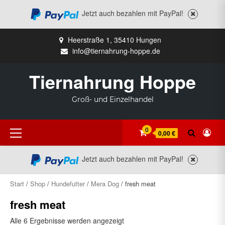
Jetzt auch bezahlen mit PayPal!
Zum
Heerstraße 1, 35410 Hungen
Inhalt
info@tiernahrung-hoppe.de
springen
Tiernahrung Hoppe
Groß- und Einzelhandel
Primäres
0
0,00 €
Menü
Jetzt auch bezahlen mit PayPal!
Start
/
Shop
/
Hundefutter
/
Mera Dog
/ fresh meat
fresh meat
Alle 6 Ergebnisse werden angezeigt