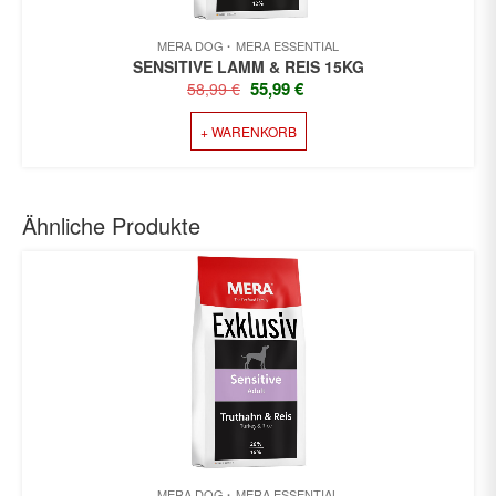
MERA DOG
MERA ESSENTIAL
SENSITIVE LAMM & REIS 15KG
URSPRÜNGLICHER
AKTUELLER
55,99
€
58,99
€
PREIS
PREIS
+ WARENKORB
WAR:
IST:
58,99 €
55,99 €.
Ähnliche Produkte
MERA DOG
MERA ESSENTIAL