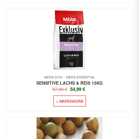
MERA DOG
MERA ESSENTIAL
SENSITIVE LACHS & REIS 15KG
URSPRÜNGLICHER
AKTUELLER
54,99
€
57,99
€
PREIS
PREIS
+ WARENKORB
WAR:
IST:
57,99 €
54,99 €.