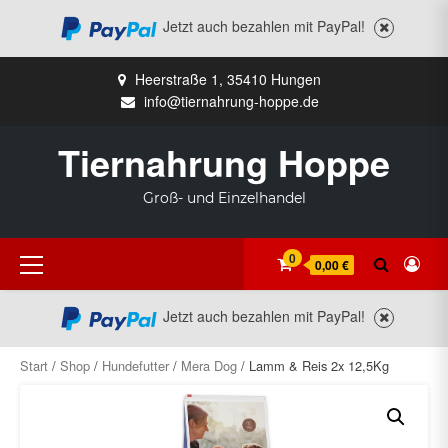
Jetzt auch bezahlen mit PayPal!
Zum
Heerstraße 1, 35410 Hungen
Inhalt
info@tiernahrung-hoppe.de
springen
Tiernahrung Hoppe
Groß- und Einzelhandel
Primäres
0
0,00 €
Menü
Jetzt auch bezahlen mit PayPal!
Start
/
Shop
/
Hundefutter
/
Mera Dog
/ Lamm & Reis 2x 12,5Kg