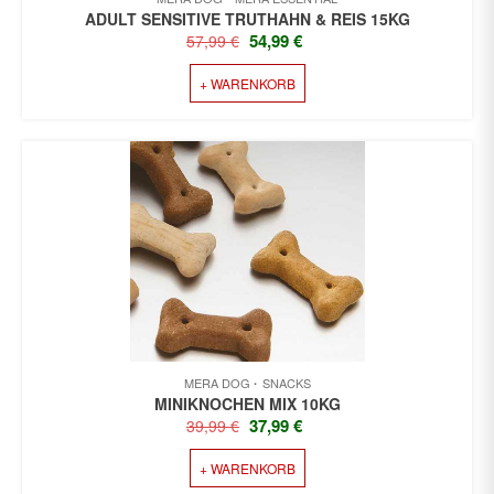
ADULT SENSITIVE TRUTHAHN & REIS 15KG
URSPRÜNGLICHER
AKTUELLER
54,99
€
57,99
€
PREIS
PREIS
+ WARENKORB
WAR:
IST:
57,99 €
54,99 €.
MERA DOG
SNACKS
MINIKNOCHEN MIX 10KG
URSPRÜNGLICHER
AKTUELLER
37,99
€
39,99
€
PREIS
PREIS
+ WARENKORB
WAR:
IST:
39,99 €
37,99 €.