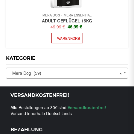
MERA DOG
MERA ESSENTIAL
ADULT GEFLÜGEL 15KG
URSPRÜNGLICHER
AKTUELLER
46,99
€
49,99
€
PREIS
PREIS
+ WARENKORB
WAR:
IST:
49,99 €
46,99 €.
KATEGORIE
Mera Dog (59)
×
VERSANDKOSTENFREI!
Alle Bestellungen ab 30€ sind
Versandkostenfrei!
Versand innerhalb Deutschlands
BEZAHLUNG