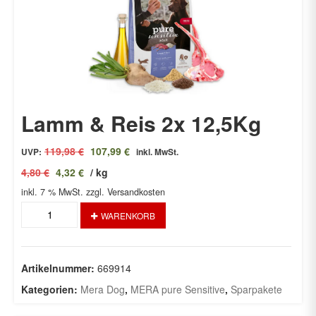
Lamm & Reis 2x 12,5Kg
Ursprünglicher
Aktueller
119,98
€
107,99
€
UVP:
inkl. MwSt.
Preis
Preis
4,80
€
4,32
€
/
kg
war:
ist:
inkl. 7 % MwSt.
119,98 €
zzgl. Versandkosten
107,99 €.
Lamm
WARENKORB
&
Reis
2x
12,5Kg
Artikelnummer:
669914
Menge
Kategorien:
Mera Dog
,
MERA pure Sensitive
,
Sparpakete