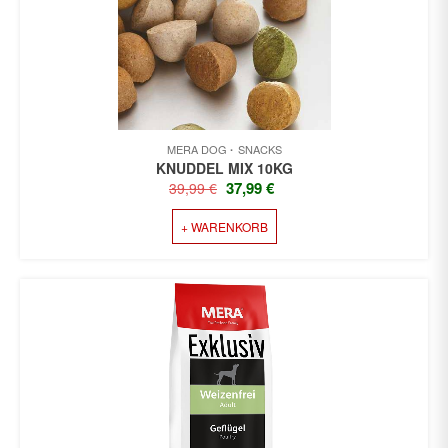
MERA DOG
SNACKS
KNUDDEL MIX 10KG
URSPRÜNGLICHER
AKTUELLER
37,99
€
39,99
€
PREIS
PREIS
+ WARENKORB
WAR:
IST:
39,99 €
37,99 €.