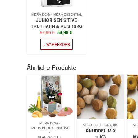
MERA DOG
MERA ESSENTIAL
JUNIOR SENISITIVE
TRUTHAHN & REIS 15KG
URSPRÜNGLICHER
AKTUELLER
54,99
€
57,99
€
PREIS
PREIS
+ WARENKORB
WAR:
IST:
57,99 €
54,99 €.
Ähnliche Produkte
MERA DOG
MERA DOG
SNACKS
ME
MERA PURE SENSITIVE
KNUDDEL MIX
10KG
M
SPARPAKETE