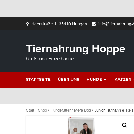
Zum
Heerstraße 1, 35410 Hungen
info@tiernahrung-
Inhalt
springen
Tiernahrung Hoppe
Groß- und Einzelhandel
STARTSEITE
ÜBER UNS
HUNDE
KATZEN
Start
/
Shop
/
Hundefutter
/
Mera Dog
/ Junior Truthahn & Reis