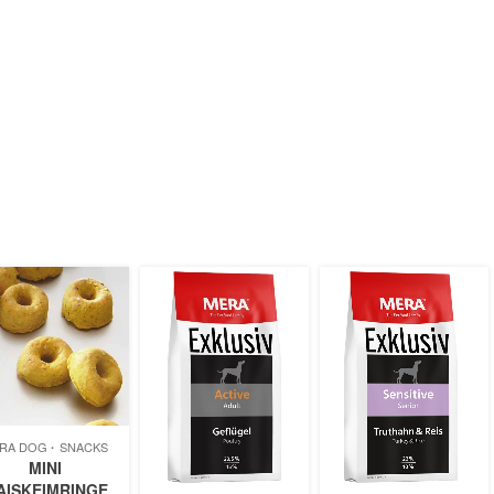
RA DOG
SNACKS
MINI
AISKEIMRINGE