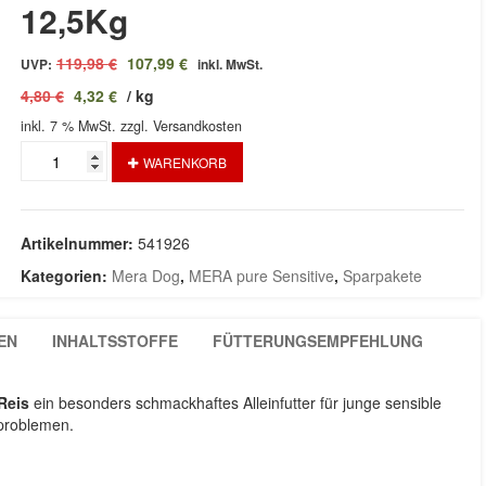
12,5Kg
Ursprünglicher
Aktueller
119,98
€
107,99
€
UVP:
inkl. MwSt.
Preis
Preis
4,80
€
4,32
€
/
kg
war:
ist:
inkl. 7 % MwSt.
119,98 €
zzgl. Versandkosten
107,99 €.
Junior
WARENKORB
Truthahn
&
Reis
2x
Artikelnummer:
541926
12,5Kg
Kategorien:
Mera Dog
,
MERA pure Sensitive
,
Sparpakete
Menge
EN
INHALTSSTOFFE
FÜTTERUNGSEMPFEHLUNG
Reis
ein besonders schmackhaftes Alleinfutter für junge sensible
problemen.