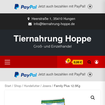
Jetzt auch bezahlen mit PayPal!
Zum
Heerstraße 1, 35410 Hungen
Inhalt
info@tiernahrung-hoppe.de
springen
Tiernahrung Hoppe
Groß- und Einzelhandel
Primäres
0
0,00 €
Menü
Jetzt auch bezahlen mit PayPal!
Start
/
Shop
/
Hundefutter
/
Josera
/ Family Plus 12.5Kg