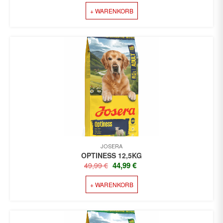
PREIS
PREIS
+ WARENKORB
WAR:
IST:
43,99 €
39,90 €.
JOSERA
OPTINESS 12,5KG
URSPRÜNGLICHER
AKTUELLER
44,99
€
49,99
€
PREIS
PREIS
+ WARENKORB
WAR:
IST:
49,99 €
44,99 €.