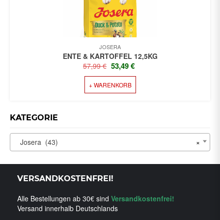
JOSERA
ENTE & KARTOFFEL 12,5KG
URSPRÜNGLICHER
AKTUELLER
53,49
€
57,99
€
PREIS
PREIS
+ WARENKORB
WAR:
IST:
57,99 €
53,49 €.
KATEGORIE
Josera (43)
×
VERSANDKOSTENFREI!
Alle Bestellungen ab 30€ sind
Versandkostenfrei!
Versand innerhalb Deutschlands