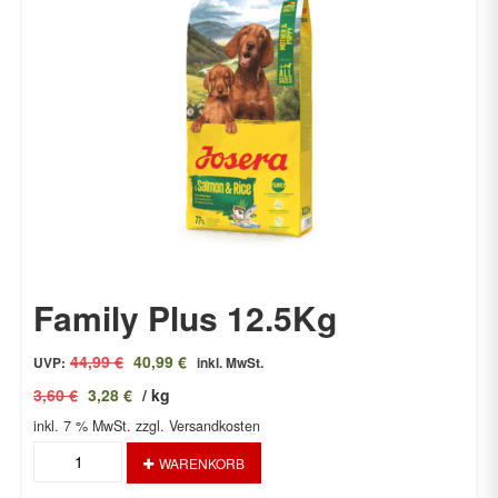
Family Plus 12.5Kg
Ursprünglicher
Aktueller
44,99
€
40,99
€
UVP:
inkl. MwSt.
Preis
Preis
3,60
€
3,28
€
/
kg
war:
ist:
inkl. 7 % MwSt.
44,99 €
zzgl. Versandkosten
40,99 €.
Family
WARENKORB
Plus
12.5Kg