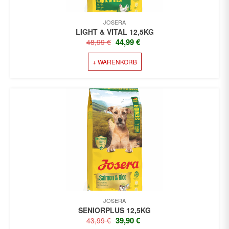
JOSERA
LIGHT & VITAL 12,5KG
URSPRÜNGLICHER
AKTUELLER
44,99
€
48,99
€
PREIS
PREIS
+ WARENKORB
WAR:
IST:
48,99 €
44,99 €.
JOSERA
SENIORPLUS 12,5KG
URSPRÜNGLICHER
AKTUELLER
39,90
€
43,99
€