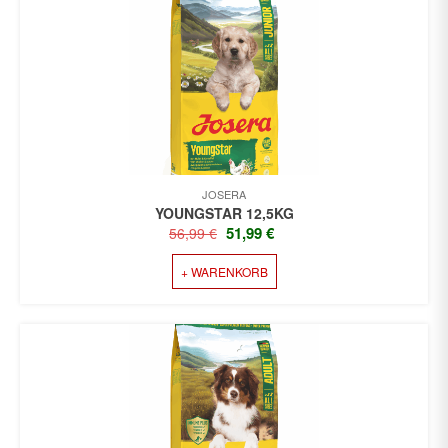
JOSERA
YOUNGSTAR 12,5KG
URSPRÜNGLICHER
AKTUELLER
51,99
€
56,99
€
PREIS
PREIS
+ WARENKORB
WAR:
IST:
56,99 €
51,99 €.