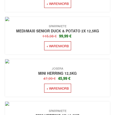
+ WARENKORB
WAR:
IST:
57,99 €
53,49 €.
SPARPAKETE
MEDI/MAXI SENIOR DUCK & POTATO 2X 12,5KG
URSPRÜNGLICHER
AKTUELLER
99,99
€
115,98
€
PREIS
PREIS
+ WARENKORB
WAR:
IST:
115,98 €
99,99 €.
JOSERA
MINI HERRING 12,5KG
URSPRÜNGLICHER
AKTUELLER
45,99
€
47,99
€
PREIS
PREIS
+ WARENKORB
WAR:
IST:
47,99 €
45,99 €.
SPARPAKETE