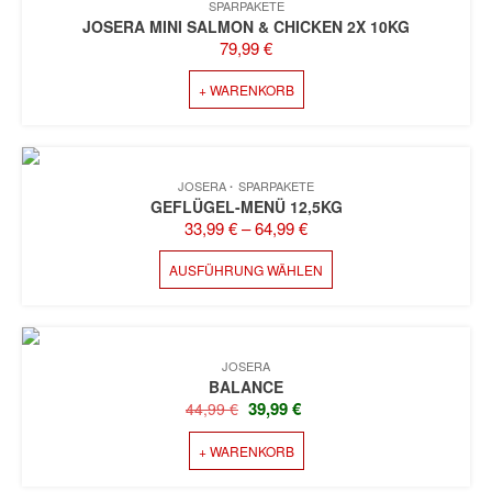
SPARPAKETE
AUF.
JOSERA MINI SALMON & CHICKEN 2X 10KG
DIE
79,99
€
OPTIONEN
KÖNNEN
+ WARENKORB
AUF
DER
PRODUKTSEITE
GEWÄHLT
WERDEN
JOSERA
SPARPAKETE
GEFLÜGEL-MENÜ 12,5KG
33,99
€
–
64,99
€
DIESES
AUSFÜHRUNG WÄHLEN
PRODUKT
WEIST
MEHRERE
VARIANTEN
JOSERA
AUF.
BALANCE
DIE
URSPRÜNGLICHER
AKTUELLER
39,99
€
44,99
€
OPTIONEN
PREIS
PREIS
KÖNNEN
+ WARENKORB
WAR:
IST:
AUF
44,99 €
39,99 €.
DER