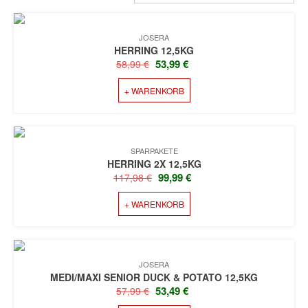
JOSERA
HERRING 12,5KG
URSPRÜNGLICHER
AKTUELLER
53,99
€
58,99
€
PREIS
PREIS
+ WARENKORB
WAR:
IST:
58,99 €
53,99 €.
SPARPAKETE
HERRING 2X 12,5KG
URSPRÜNGLICHER
AKTUELLER
99,99
€
117,98
€
PREIS
PREIS
+ WARENKORB
WAR:
IST:
117,98 €
99,99 €.
JOSERA
MEDI/MAXI SENIOR DUCK & POTATO 12,5KG
URSPRÜNGLICHER
AKTUELLER
53,49
€
57,99
€
PREIS
PREIS