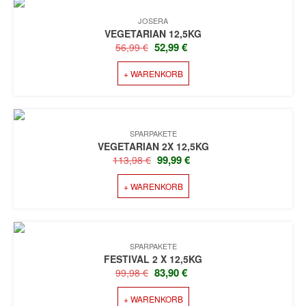
JOSERA
VEGETARIAN 12,5KG
URSPRÜNGLICHER
AKTUELLER
52,99
€
56,99
€
PREIS
PREIS
+ WARENKORB
WAR:
IST:
56,99 €
52,99 €.
SPARPAKETE
VEGETARIAN 2X 12,5KG
URSPRÜNGLICHER
AKTUELLER
99,99
€
113,98
€
PREIS
PREIS
+ WARENKORB
WAR:
IST:
113,98 €
99,99 €.
SPARPAKETE
FESTIVAL 2 X 12,5KG
URSPRÜNGLICHER
AKTUELLER
83,90
€
99,98
€
PREIS
PREIS
+ WARENKORB
WAR:
IST: