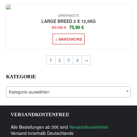
PRODUKTSEITE
GEWÄHLT
WERDEN
SPARPAKETE
LARGE BREED 2 X 12,5KG
URSPRÜNGLICHER
AKTUELLER
75,90
€
89,98
€
PREIS
PREIS
+ WARENKORB
WAR:
IST:
89,98 €
75,90 €.
1
2
3
4
→
KATEGORIE
Kategorie auswählen
VERSANDKOSTENFREI!
Alle Bestellungen ab 30€ sind
Versandkostenfrei!
Versand innerhalb Deutschlands