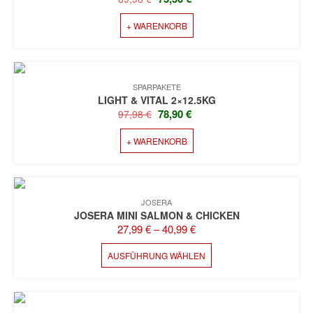
PREIS
PREIS
+ WARENKORB
WAR:
IST:
89,98 €
75,50 €.
SPARPAKETE
LIGHT & VITAL 2×12.5KG
URSPRÜNGLICHER
AKTUELLER
78,90
€
97,98
€
PREIS
PREIS
+ WARENKORB
WAR:
IST:
97,98 €
78,90 €.
JOSERA
JOSERA MINI SALMON & CHICKEN
27,99
€
–
40,99
€
DIESES
AUSFÜHRUNG WÄHLEN
PRODUKT
WEIST
MEHRERE
VARIANTEN