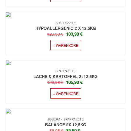
99,98 €
83,90 €.
SPARPAKETE
HYPOALLERGENIC 2 X 12,5KG
URSPRÜNGLICHER
AKTUELLER
103,90
€
129,98
€
PREIS
PREIS
+ WARENKORB
WAR:
IST:
129,98 €
103,90 €.
SPARPAKETE
LACHS & KARTOFFEL 2×12.5KG
URSPRÜNGLICHER
AKTUELLER
105,90
€
129,98
€
PREIS
PREIS
+ WARENKORB
WAR:
IST:
129,98 €
105,90 €.
JOSERA
SPARPAKETE
BALANCE 2X 12,5KG
URSPRÜNGLICHER
AKTUELLER
75,50
€
89,98
€