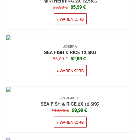
MINI HERRING 2X 12,5KG
URSPRÜNGLICHER
AKTUELLER
85,99
€
95,98
€
PREIS
PREIS
+ WARENKORB
WAR:
IST:
95,98 €
85,99 €.
JOSERA
SEA FISH & RICE 12,5KG
URSPRÜNGLICHER
AKTUELLER
52,99
€
56,99
€
PREIS
PREIS
+ WARENKORB
WAR:
IST:
56,99 €
52,99 €.
SPARPAKETE
SEA FISH & RICE 2X 12,5KG
URSPRÜNGLICHER
AKTUELLER
99,99
€
113,98
€
PREIS
PREIS
+ WARENKORB
WAR:
IST:
113,98 €
99,99 €.