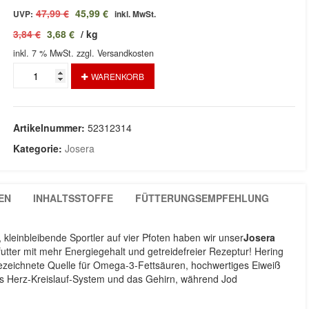
Ursprünglicher
Aktueller
47,99
€
45,99
€
UVP:
inkl. MwSt.
Preis
Preis
3,84
€
3,68
€
/
kg
war:
ist:
inkl. 7 % MwSt.
47,99 €
zzgl. Versandkosten
45,99 €.
Mini
WARENKORB
Herring
12,5Kg
Menge
Artikelnummer:
52312314
Kategorie:
Josera
EN
INHALTSSTOFFE
FÜTTERUNGSEMPFEHLUNG
 kleinbleibende Sportler auf vier Pfoten haben wir unser
Josera
utter mit mehr Energiegehalt und getreidefreier Rezeptur! Hering
sgezeichnete Quelle für Omega-3-Fettsäuren, hochwertiges Eiweiß
as Herz-Kreislauf-System und das Gehirn, während Jod