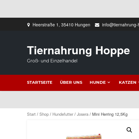
Zum
Heerstraße 1, 35410 Hungen
info@tiernahrung-
Inhalt
springen
Tiernahrung Hoppe
Groß- und Einzelhandel
STARTSEITE
ÜBER UNS
HUNDE
KATZEN
Start
/
Shop
/
Hundefutter
/
Josera
/ Mini Herring 12,5Kg