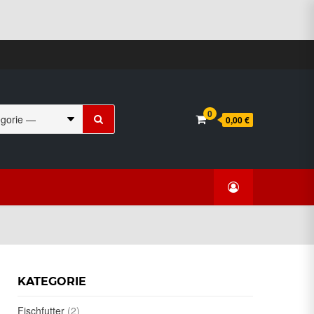
Suchen
0
0,00 €
nach:
KATEGORIE
Fischfutter
(2)