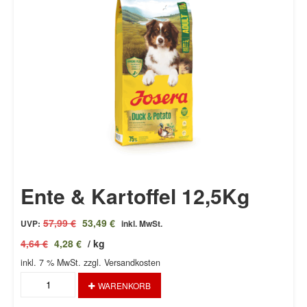
Ente & Kartoffel 12,5Kg
Ursprünglicher
Aktueller
57,99
€
53,49
€
UVP:
inkl. MwSt.
Preis
Preis
4,64
€
4,28
€
/
kg
war:
ist:
inkl. 7 % MwSt.
57,99 €
zzgl. Versandkosten
53,49 €.
Ente
WARENKORB
&
Kartoffel