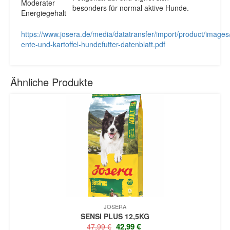
besonders für normal aktive Hunde.
https://www.josera.de/media/datatransfer/import/product/images
ente-und-kartoffel-hundefutter-datenblatt.pdf
Ähnliche Produkte
JOSERA
SENSI PLUS 12,5KG
URSPRÜNGLICHER
AKTUELLER
42,99
€
47,99
€