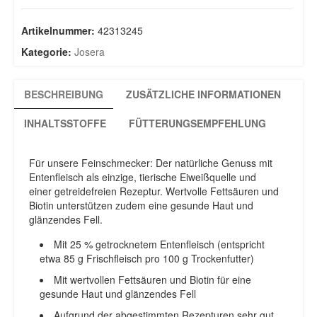
12,5Kg
Menge
Artikelnummer:
42313245
Kategorie:
Josera
BESCHREIBUNG
ZUSÄTZLICHE INFORMATIONEN
INHALTSSTOFFE
FÜTTERUNGSEMPFEHLUNG
Für unsere Feinschmecker: Der natürliche Genuss mit
Entenfleisch als einzige, tierische Eiweißquelle und
einer getreidefreien Rezeptur. Wertvolle Fettsäuren und
Biotin unterstützen zudem eine gesunde Haut und
glänzendes Fell.
Mit 25 % getrocknetem Entenfleisch (entspricht
etwa 85 g Frischfleisch pro 100 g Trockenfutter)
Mit wertvollen Fettsäuren und Biotin für eine
gesunde Haut und glänzendes Fell
Aufgrund der abgestimmten Rezepturen sehr gut