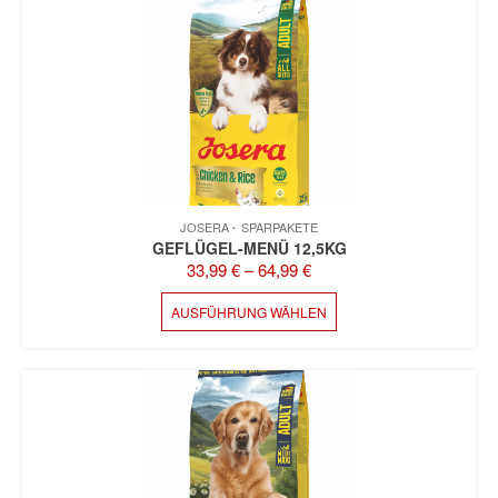
JOSERA
SPARPAKETE
GEFLÜGEL-MENÜ 12,5KG
33,99
€
–
64,99
€
DIESES
AUSFÜHRUNG WÄHLEN
PRODUKT
WEIST
MEHRERE
VARIANTEN
AUF.
DIE
OPTIONEN
KÖNNEN