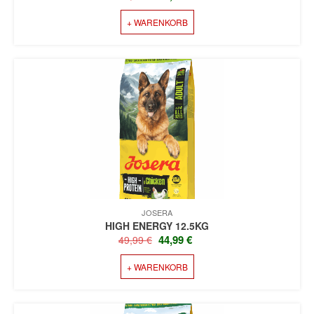
PREIS
PREIS
+ WARENKORB
WAR:
IST:
47,99 €
42,99 €.
JOSERA
HIGH ENERGY 12.5KG
URSPRÜNGLICHER
AKTUELLER
44,99
€
49,99
€
PREIS
PREIS
+ WARENKORB
WAR:
IST:
49,99 €
44,99 €.