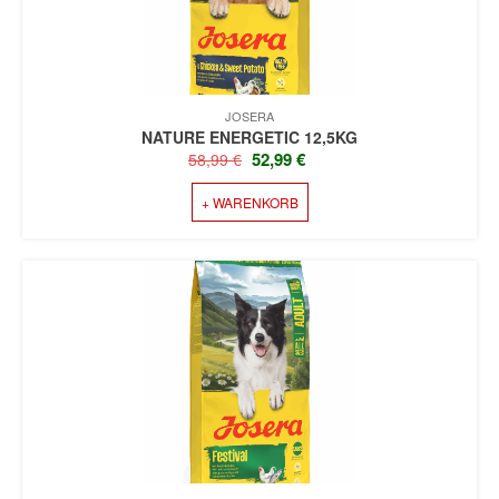
AUF
DER
PRODUKTSEITE
GEWÄHLT
WERDEN
JOSERA
NATURE ENERGETIC 12,5KG
URSPRÜNGLICHER
AKTUELLER
52,99
€
58,99
€
PREIS
PREIS
+ WARENKORB
WAR:
IST:
58,99 €
52,99 €.