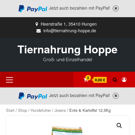
Jetzt auch bezahlen mit PayPal!
Zum
Heerstraße 1, 35410 Hungen
Inhalt
info@tiernahrung-hoppe.de
springen
Tiernahrung Hoppe
Groß- und Einzelhandel
Primäres
0
0,00 €
Menü
Jetzt auch bezahlen mit PayPal!
Start
/
Shop
/
Hundefutter
/
Josera
/ Ente & Kartoffel 12,5Kg