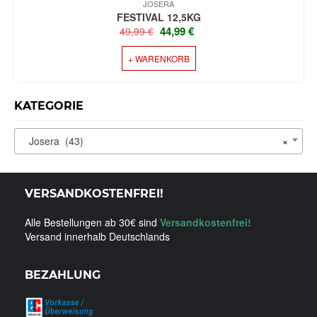
JOSERA
FESTIVAL 12,5KG
URSPRÜNGLICHER
AKTUELLER
44,99
€
49,99
€
PREIS
PREIS
+ WARENKORB
WAR:
IST:
49,99 €
44,99 €.
KATEGORIE
Josera (43)
×
VERSANDKOSTENFREI!
Alle Bestellungen ab 30€ sind
Versandkostenfrei!
Versand innerhalb Deutschlands
BEZAHLUNG