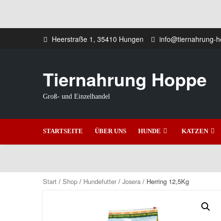
Zum
Heerstraße 1, 35410 Hungen
info@tiernahrung-
Inhalt
springen
Tiernahrung Hoppe
Groß- und Einzelhandel
STARTSEITE
ÜBER UNS
HUNDE
KATZEN
Start
/
Shop
/
Hundefutter
/
Josera
/ Herring 12,5Kg