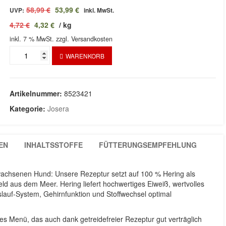
Ursprünglicher
Aktueller
58,99
€
53,99
€
UVP:
inkl. MwSt.
Preis
Preis
4,72
€
4,32
€
/
kg
war:
ist:
inkl. 7 % MwSt.
58,99 €
zzgl. Versandkosten
53,99 €.
Herring
WARENKORB
12,5Kg
Menge
Artikelnummer:
8523421
Kategorie:
Josera
EN
INHALTSSTOFFE
FÜTTERUNGSEMPFEHLUNG
ewachsenen Hund: Unsere Rezeptur setzt auf 100 % Hering als
held aus dem Meer. Hering liefert hochwertiges Eiweiß, wertvolles
lauf-System, Gehirnfunktion und Stoffwechsel optimal
iges Menü, das auch dank getreidefreier Rezeptur gut verträglich