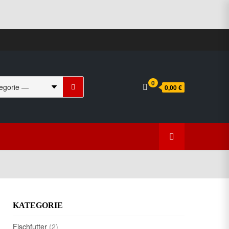
Suchen
0
0,00 €
nach:
KATEGORIE
Fischfutter
(2)