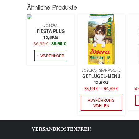
Ähnliche Produkte
JOSERA
FIESTA PLUS
12,5KG
URSPRÜNGLICHER
AKTUELLER
35,99
€
39,99
€
PREIS
PREIS
+ WARENKORB
WAR:
IST:
39,99 €
35,99 €.
JOSERA
SPARPAKETE
GEFLÜGEL-MENÜ
12,5KG
33,99
€
–
64,99
€
4
DIESES
AUSFÜHRUNG
PRODU
WÄHLEN
WEIST
MEHRE
VARIAN
AUF.
VERSANDKOSTENFREI!
DIE