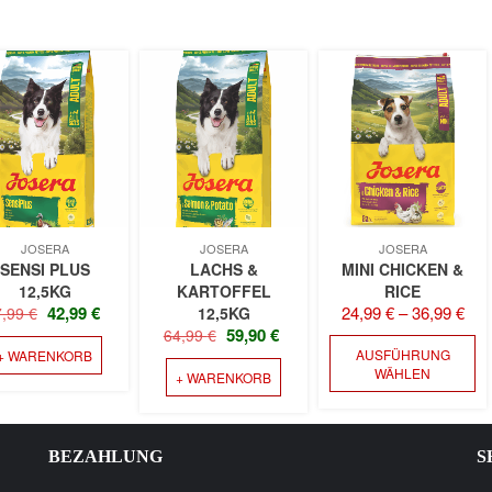
JOSERA
JOSERA
JOSERA
SENSI PLUS
LACHS &
MINI CHICKEN &
12,5KG
KARTOFFEL
RICE
URSPRÜNGLICHER
AKTUELLER
42,99
€
24,99
€
–
36,99
€
7,99
€
12,5KG
URSPRÜNGLICHER
AKTUELLER
PREIS
PREIS
59,90
€
64,99
€
D
PREIS
PREIS
AUSFÜHRUNG
+ WARENKORB
WAR:
IST:
KT
P
WÄHLEN
+ WARENKORB
WAR:
IST:
47,99 €
42,99 €.
W
64,99 €
59,90 €.
RE
M
TEN
V
AU
BEZAHLUNG
S
DI