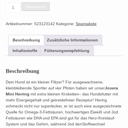
Mini
Warenkorb
Herring
2x
12,5Kg
Artikelnummer:
523123142
Kategorie:
Sparpakete
Menge
Beschreibung
Zusätzliche Informationen
Inhaltsstoffe
Fütterungsempfehlung
Beschreibung
Dein Hund ist ein kleiner Flitzer? Für ausgewachsene,
kleinbleibende Sportler auf vier Pfoten haben wir unser
Josera
Mini Herring
mit extra kleinen Kroketten– das Hundefutter mit
mehr Energiegehalt und getreidefreier Rezeptur! Hering
schmeckt nicht nur superlecker, er ist auch eine ausgezeichnete
Quelle für Omega-3-Fettsäuren, hochwertiges Eiweiß und Jod.
Fettsäuren wie DHA und EPA sind gut für das Herz-Kreislauf-
System und das Gehirn, während Jod denStoffwechsel