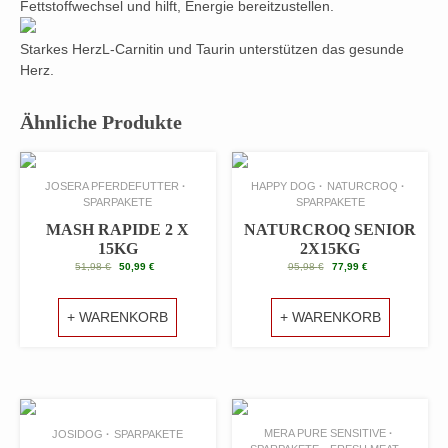
Fettstoffwechsel und hilft, Energie bereitzustellen.
Starkes HerzL-Carnitin und Taurin unterstützen das gesunde
Herz.
Ähnliche Produkte
JOSERA PFERDEFUTTER
HAPPY DOG
NATURCROQ
SPARPAKETE
SPARPAKETE
MASH RAPIDE 2 X
NATURCROQ SENIOR
15KG
2X15KG
URSPRÜNGLICHER
AKTUELLER
URSPRÜNGLICHER
AKTUELLER
51,98
€
50,99
€
95,98
€
77,99
€
PREIS
PREIS
PREIS
PREIS
WAR:
IST:
WAR:
IST:
51,98 €
50,99 €.
95,98 €
77,99 €.
+ WARENKORB
+ WARENKORB
MERA PURE SENSITIVE
JOSIDOG
SPARPAKETE