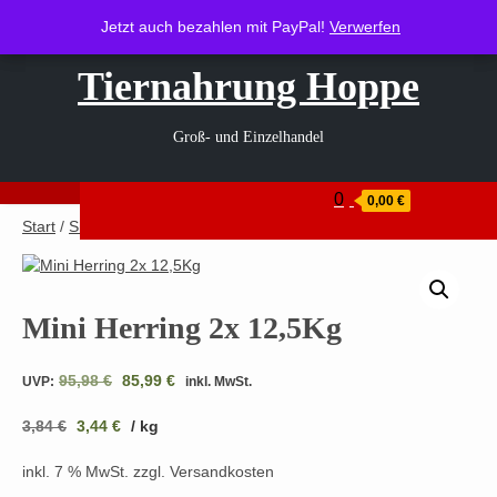
Zum
Heerstraße 1, 35410 Hungen
info@tiernahrung-hoppe.de
Jetzt auch bezahlen mit PayPal!
Jetzt auch bezahlen mit PayPal!
Verwerfen
Verwerfen
Inhalt
springen
Tiernahrung Hoppe
Groß- und Einzelhandel
0
0,00 €
Start
/
Shop
/
Sparpakete
/ Mini Herring 2x 12,5Kg
Mini Herring 2x 12,5Kg
Ursprünglicher
Aktueller
95,98
€
85,99
€
UVP:
inkl. MwSt.
Preis
Preis
3,84
€
3,44
€
war:
/
kg
ist:
95,98 €
85,99 €.
inkl. 7 % MwSt.
zzgl. Versandkosten