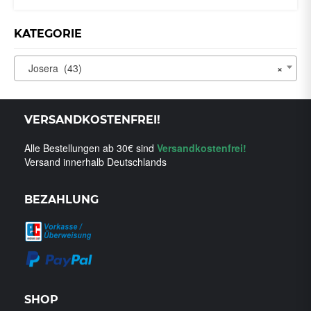
WEIST
MEHRERE
KATEGORIE
VARIANTEN
AUF.
DIE
Josera (43)
×
OPTIONEN
KÖNNEN
AUF
VERSANDKOSTENFREI!
DER
PRODUKTSEITE
Alle Bestellungen ab 30€ sind
Versandkostenfrei!
GEWÄHLT
Versand innerhalb Deutschlands
WERDEN
BEZAHLUNG
SHOP