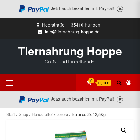
Jetzt auch bezahlen mit PayPal!
Zum
Heerstraße 1, 35410 Hungen
Inhalt
info@tiernahrung-hoppe.de
springen
Tiernahrung Hoppe
Groß- und Einzelhandel
Primäres
0
0,00 €
Menü
Jetzt auch bezahlen mit PayPal!
Start
/
Shop
/
Hundefutter
/
Josera
/ Balance 2x 12,5Kg