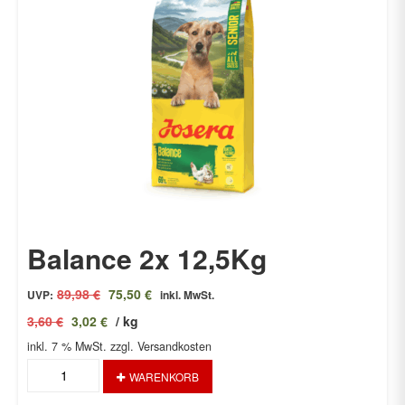
Balance 2x 12,5Kg
Ursprünglicher
Aktueller
89,98
€
75,50
€
UVP:
inkl. MwSt.
Preis
Preis
3,60
€
3,02
€
/
kg
war:
ist:
inkl. 7 % MwSt.
89,98 €
zzgl. Versandkosten
75,50 €.
Balance
WARENKORB
2x
12,5Kg