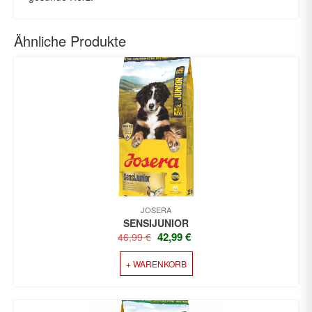
Ähnliche Produkte
JOSERA
SENSIJUNIOR
URSPRÜNGLICHER
AKTUELLER
42,99
€
46,99
€
PREIS
PREIS
+ WARENKORB
WAR:
IST:
46,99 €
42,99 €.