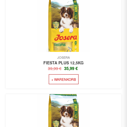
JOSERA
FIESTA PLUS 12,5KG
URSPRÜNGLICHER
AKTUELLER
35,99
€
39,99
€
PREIS
PREIS
+ WARENKORB
WAR:
IST:
39,99 €
35,99 €.