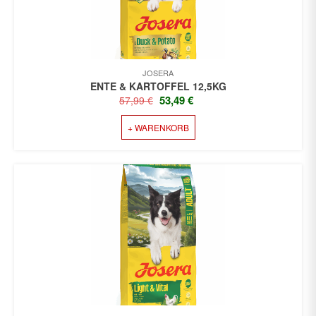
JOSERA
ENTE & KARTOFFEL 12,5KG
URSPRÜNGLICHER
AKTUELLER
53,49
€
57,99
€
PREIS
PREIS
+ WARENKORB
WAR:
IST:
57,99 €
53,49 €.