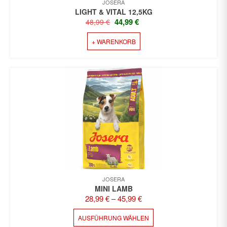
JOSERA
LIGHT & VITAL 12,5KG
URSPRÜNGLICHER
AKTUELLER
44,99
€
48,99
€
PREIS
PREIS
+ WARENKORB
WAR:
IST:
48,99 €
44,99 €.
JOSERA
MINI LAMB
28,99
€
–
45,99
€
DIESES
AUSFÜHRUNG WÄHLEN
PRODUKT