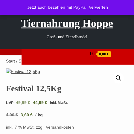
Zum
Heerstraße 1, 35410 Hungen
info@tiernahrung-hoppe.de
Jetzt auch bezahlen mit PayPal!
Jetzt auch bezahlen mit PayPal!
Verwerfen
Verwerfen
Inhalt
springen
Tiernahrung Hoppe
Groß- und Einzelhandel
0
0,00 €
Start
/
Shop
/
Hundefutter
/
Josera
/ Festival 12,5Kg
Festival 12,5Kg
Ursprünglicher
Aktueller
49,99
€
44,99
€
UVP:
inkl. MwSt.
Preis
Preis
4,00
€
3,60
€
war:
/
kg
ist:
49,99 €
44,99 €.
inkl. 7 % MwSt.
zzgl. Versandkosten