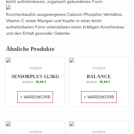
leicht aufnehmbaren, organisch gebundenen Form.
Knochenbau
Ein ausgewogenes Calcium-Phosphor-Verhältnis,
Vitamin C sowie Mangan und Kupfer in einer leicht
aufnehmbaren Form unterstützen einen kräftigen Knochenbau
und den Erhalt gesunder Gelenke.
Ähnliche Produkte
JOSERA
JOSERA
SENIORPLUS 12,5KG
BALANCE
URSPRÜNGLICHER
AKTUELLER
URSPRÜNGLICHER
AKTUELLER
43,99
€
39,90
€
44,99
€
39,99
€
PREIS
PREIS
PREIS
PREIS
WAR:
IST:
WAR:
IST:
43,99 €
39,90 €.
44,99 €
39,99 €.
+ WARENKORB
+ WARENKORB
JOSERA
JOSERA