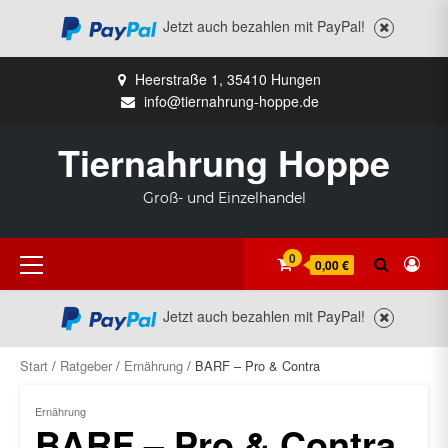
Jetzt auch bezahlen mit PayPal!
Zum
Heerstraße 1, 35410 Hungen
Inhalt
info@tiernahrung-hoppe.de
springen
Tiernahrung Hoppe
Groß- und Einzelhandel
Primäres
0
0,00 €
Menü
Jetzt auch bezahlen mit PayPal!
Start
/
Ratgeber
/
Ernährung
/ BARF – Pro & Contra
Ernährung
BARF – Pro & Contra