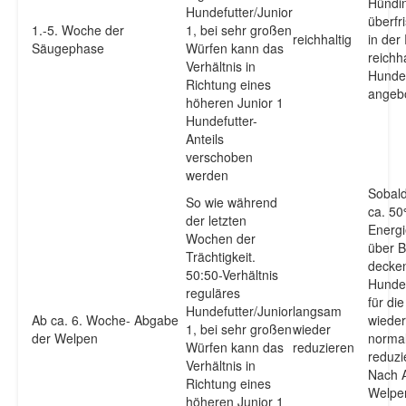
Hündin
Hundefutter/Junior
überfri
1.-5. Woche der
1, bei sehr großen
reichhaltig
in der
Säugephase
Würfen kann das
reichha
Verhältnis in
Hundef
Richtung eines
angeb
höheren Junior 1
Hundefutter-
Anteils
verschoben
werden
Sobald
So wie während
ca. 50
der letzten
Energi
Wochen der
über B
Trächtigkeit.
decken
50:50-Verhältnis
Hunde
reguläres
für di
Hundefutter/Junior
langsam
Ab ca. 6. Woche- Abgabe
wieder
1, bei sehr großen
wieder
der Welpen
norma
Würfen kann das
reduzieren
reduzi
Verhältnis in
Nach 
Richtung eines
Welpe
höheren Junior 1