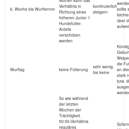
Würfen kann das
werden
Verhältnis in
kontinuierlich
6. Woche bis Wurftermin
sollte 
Richtung eines
steigern
leichte
höheren Junior 1
über 
Hundefutter-
aufwe
Anteils
verschoben
werden
Kündig
Geburt
Welpen
die Fu
sehr wenig
Wurftag
keine Fütterung
an di
bis keine
stark r
bzw. d
ausges
werde
So wie während
der letzten
Wochen der
Trächtigkeit.
50:50-Verhältnis
Sofern
reguläres