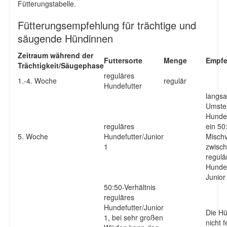
Fütterungstabelle.
Fütterungsempfehlung für trächtige und
säugende Hündinnen
Zeitraum während der
Futtersorte
Menge
Empfe
Trächtigkeit/Säugephase
reguläres
1.-4. Woche
regulär
Hundefutter
langs
Umstel
Hundef
reguläres
ein 50
5. Woche
Hundefutter/Junior
Mischv
1
zwisc
regul
Hundef
Junior
50:50-Verhältnis
reguläres
Hundefutter/Junior
Die Hü
1, bei sehr großen
nicht f