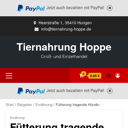
Jetzt auch bezahlen mit PayPal!
Zum
Heerstraße 1, 35410 Hungen
Inhalt
info@tiernahrung-hoppe.de
springen
Tiernahrung Hoppe
Groß- und Einzelhandel
Primäres
0
0,00 €
Menü
Jetzt auch bezahlen mit PayPal!
Start
/
Ratgeber
/
Ernährung
/ Fütterung tragende Hündin
Ernährung
Fütterung tragende