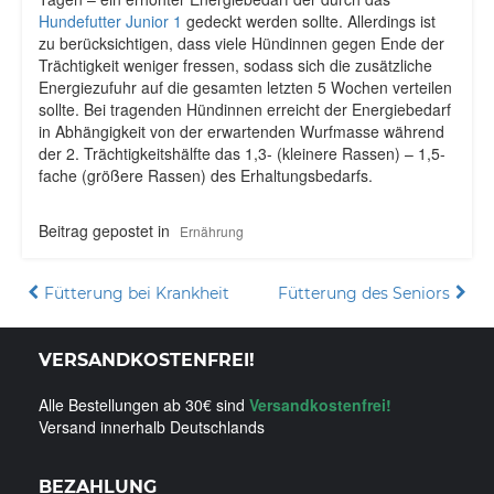
Hundefutter Junior 1
gedeckt werden sollte. Allerdings ist
zu berücksichtigen, dass viele Hündinnen gegen Ende der
Trächtigkeit weniger fressen, sodass sich die zusätzliche
Energiezufuhr auf die gesamten letzten 5 Wochen verteilen
sollte. Bei tragenden Hündinnen erreicht der Energiebedarf
in Abhängigkeit von der erwartenden Wurfmasse während
der 2. Trächtigkeitshälfte das 1,3- (kleinere Rassen) – 1,5-
fache (größere Rassen) des Erhaltungsbedarfs.
Beitrag gepostet in
Ernährung
Beitragsnavigation
Fütterung bei Krankheit
Fütterung des Seniors
VERSANDKOSTENFREI!
Alle Bestellungen ab 30€ sind
Versandkostenfrei!
Versand innerhalb Deutschlands
BEZAHLUNG