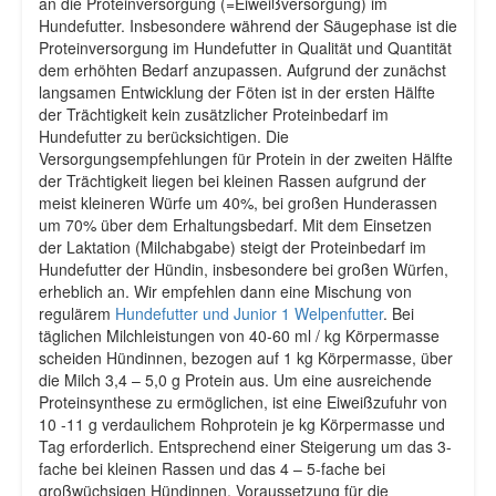
an die Proteinversorgung (=Eiweißversorgung) im
Hundefutter. Insbesondere während der Säugephase ist die
Proteinversorgung im Hundefutter in Qualität und Quantität
dem erhöhten Bedarf anzupassen. Aufgrund der zunächst
langsamen Entwicklung der Föten ist in der ersten Hälfte
der Trächtigkeit kein zusätzlicher Proteinbedarf im
Hundefutter zu berücksichtigen. Die
Versorgungsempfehlungen für Protein in der zweiten Hälfte
der Trächtigkeit liegen bei kleinen Rassen aufgrund der
meist kleineren Würfe um 40%, bei großen Hunderassen
um 70% über dem Erhaltungsbedarf. Mit dem Einsetzen
der Laktation (Milchabgabe) steigt der Proteinbedarf im
Hundefutter der Hündin, insbesondere bei großen Würfen,
erheblich an. Wir empfehlen dann eine Mischung von
regulärem
Hundefutter und Junior 1 Welpenfutter
. Bei
täglichen Milchleistungen von 40-60 ml / kg Körpermasse
scheiden Hündinnen, bezogen auf 1 kg Körpermasse, über
die Milch 3,4 – 5,0 g Protein aus. Um eine ausreichende
Proteinsynthese zu ermöglichen, ist eine Eiweißzufuhr von
10 -11 g verdaulichem Rohprotein je kg Körpermasse und
Tag erforderlich. Entsprechend einer Steigerung um das 3-
fache bei kleinen Rassen und das 4 – 5-fache bei
großwüchsigen Hündinnen. Voraussetzung für die