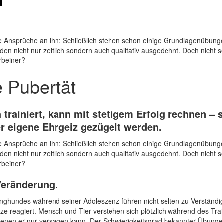
 Ansprüche an ihn: Schließlich stehen schon einige Grundlagenübunge
en nicht nur zeitlich sondern auch qualitativ ausgedehnt. Doch nicht se
rbeiner?
 Pubertät
 trainiert, kann mit stetigem Erfolg rechnen – 
er eigene Ehrgeiz gezügelt werden.
 Ansprüche an ihn: Schließlich stehen schon einige Grundlagenübunge
en nicht nur zeitlich sondern auch qualitativ ausgedehnt. Doch nicht se
rbeiner?
Veränderung.
nghundes während seiner Adoleszenz führen nicht selten zu Verstän
ze reagiert. Mensch und Tier verstehen sich plötzlich während des Trai
n denen er nur versagen kann. Der Schwierigkeitsgrad bekannter Übungen 