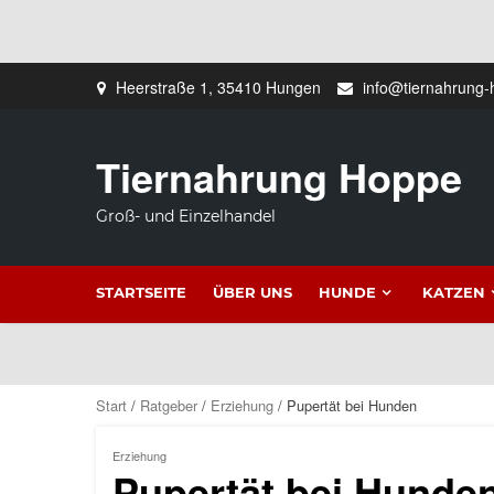
Zum
Heerstraße 1, 35410 Hungen
info@tiernahrung-
Inhalt
springen
Tiernahrung Hoppe
Groß- und Einzelhandel
STARTSEITE
ÜBER UNS
HUNDE
KATZEN
Start
/
Ratgeber
/
Erziehung
/ Pupertät bei Hunden
Erziehung
Pupertät bei Hunde