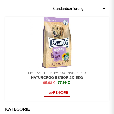
SPARPAKETE
HAPPY DOG
NATURCROQ
NATURCROQ SENIOR 2X15KG
URSPRÜNGLICHER
AKTUELLER
77,99
€
95,98
€
PREIS
PREIS
+ WARENKORB
WAR:
IST:
95,98 €
77,99 €.
KATEGORIE