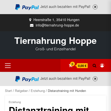
Jetzt auch bezahlen mit PayPal!
Zum
Heerstraße 1, 35410 Hungen
Inhalt
info@tiernahrung-hoppe.de
springen
Tiernahrung Hoppe
Groß- und Einzelhandel
Primäres
0
0,00 €
Menü
Jetzt auch bezahlen mit PayPal!
Start
/
Ratgeber
/
Erziehung
/ Distanztraining mit Hunden
Erziehung
Distanztraining mit