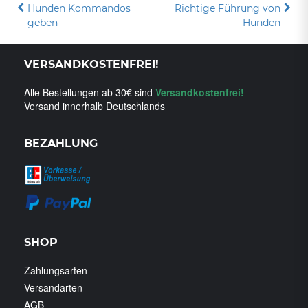
Beitragsnavigation
Hunden Kommandos
Richtige Führung von
geben
Hunden
VERSANDKOSTENFREI!
Alle Bestellungen ab 30€ sind
Versandkostenfrei!
Versand innerhalb Deutschlands
BEZAHLUNG
SHOP
Zahlungsarten
Versandarten
AGB