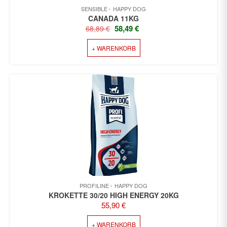
SENSIBLE
HAPPY DOG
CANADA 11KG
URSPRÜNGLICHER
AKTUELLER
58,49
€
68,89
€
PREIS
PREIS
+ WARENKORB
WAR:
IST:
68,89 €
58,49 €.
PROFILINE
HAPPY DOG
KROKETTE 30/20 HIGH ENERGY 20KG
55,90
€
+ WARENKORB