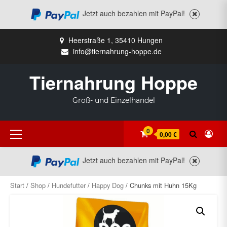
Jetzt auch bezahlen mit PayPal!
Zum
Heerstraße 1, 35410 Hungen
Inhalt
info@tiernahrung-hoppe.de
springen
Tiernahrung Hoppe
Groß- und Einzelhandel
Primäres
0
0,00 €
Menü
Jetzt auch bezahlen mit PayPal!
Start
/
Shop
/
Hundefutter
/
Happy Dog
/ Chunks mit Huhn 15Kg