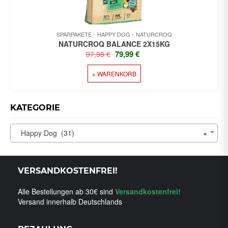
SPARPAKETE
HAPPY DOG
NATURCROQ
NATURCROQ BALANCE 2X15KG
URSPRÜNGLICHER
AKTUELLER
79,99
€
97,98
€
PREIS
PREIS
+ WARENKORB
WAR:
IST:
97,98 €
79,99 €.
KATEGORIE
Happy Dog (31)
×
VERSANDKOSTENFREI!
Alle Bestellungen ab 30€ sind
Versandkostenfrei!
Versand innerhalb Deutschlands