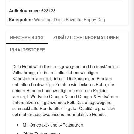
15Kg
Menge
Artikelnummer:
623123
Kategorien:
Werbung
,
Dog's Favorite
,
Happy Dog
BESCHREIBUNG
ZUSÄTZLICHE INFORMATIONEN
INHALTSSTOFFE
Dein Hund wird diese ausgewogene und bodenständige
Vollnahrung, die ihn mit allen lebenswichtigen
Nährstoffen versorgt, lieben. Die knusprigen Brocken
enthalten hochwertige Zutaten wie leckeres Huhn, das
deinen Hund mit hochwertigem tierischem Protein
versorgt. Wertvolle Omega-3- und Omega-6-Fettsäuren
unterstützen ein glänzendes Fell. Das ausgewogene,
schmackhafte Hundefutter in guter Qualität eignet sich
optimal für ausgewachsene, normalaktive Hunde.
Mit Omega-3- und 6-Fettsäuren
Ohne Zuckerzusatz