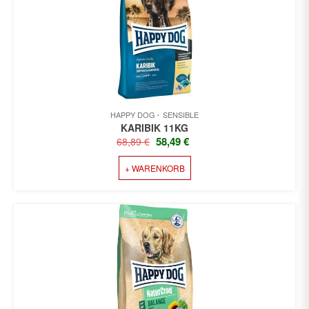
HAPPY DOG
SENSIBLE
KARIBIK 11KG
URSPRÜNGLICHER
AKTUELLER
58,49
€
68,89
€
PREIS
PREIS
+ WARENKORB
WAR:
IST:
68,89 €
58,49 €.