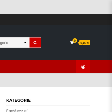
Suchen
0
0,00 €
nach:
KATEGORIE
Fischfutter
(2)