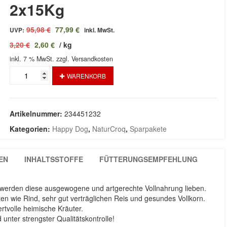
2x15Kg
Ursprünglicher
Aktueller
95,98
€
77,99
€
UVP:
inkl. MwSt.
Preis
Preis
3,20
€
2,60
€
/
kg
war:
ist:
inkl. 7 % MwSt.
95,98 €
zzgl. Versandkosten
77,99 €.
NaturCroq
WARENKORB
Rind
&
Reis
2x15Kg
Artikelnummer:
234451232
Menge
Kategorien:
Happy Dog
,
NaturCroq
,
Sparpakete
EN
INHALTSSTOFFE
FÜTTERUNGSEMPFEHLUNG
erden diese ausgewogene und artgerechte Vollnahrung lieben.
en wie Rind, sehr gut verträglichen Reis und gesundes Vollkorn.
tvolle heimische Kräuter.
unter strengster Qualitätskontrolle!