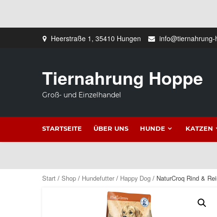
Zum
Heerstraße 1, 35410 Hungen
info@tiernahrung-
Inhalt
springen
Tiernahrung Hoppe
Groß- und Einzelhandel
STARTSEITE
ÜBER UNS
HUNDE
KATZEN
Start
/
Shop
/
Hundefutter
/
Happy Dog
/ NaturCroq Rind & Re