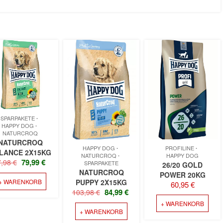
SPARPAKETE
HAPPY DOG
NATURCROQ
NATURCROQ
HAPPY DOG
PROFILINE
LANCE 2X15KG
NATURCROQ
HAPPY DOG
URSPRÜNGLICHER
AKTUELLER
79,99
€
7,98
€
SPARPAKETE
26/20 GOLD
PREIS
PREIS
NATURCROQ
POWER 20KG
+ WARENKORB
WAR:
IST:
PUPPY 2X15KG
60,95
€
URSPRÜNGLICHER
AKTUELLER
84,99
€
103,98
€
97,98 €
79,99 €.
PREIS
PREIS
+ WARENKORB
+ WARENKORB
WAR:
IST:
103,98 €
84,99 €.