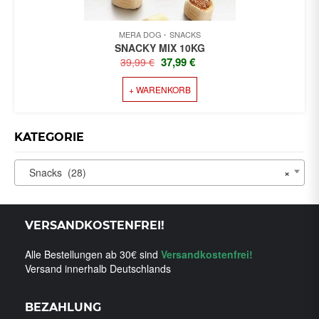
MERA DOG
SNACKS
SNACKY MIX 10KG
URSPRÜNGLICHER
AKTUELLER
37,99
€
39,99
€
PREIS
PREIS
+ WARENKORB
WAR:
IST:
39,99 €
37,99 €.
KATEGORIE
Snacks (28)
×
VERSANDKOSTENFREI!
Alle Bestellungen ab 30€ sind
Versandkostenfrei!
Versand innerhalb Deutschlands
BEZAHLUNG