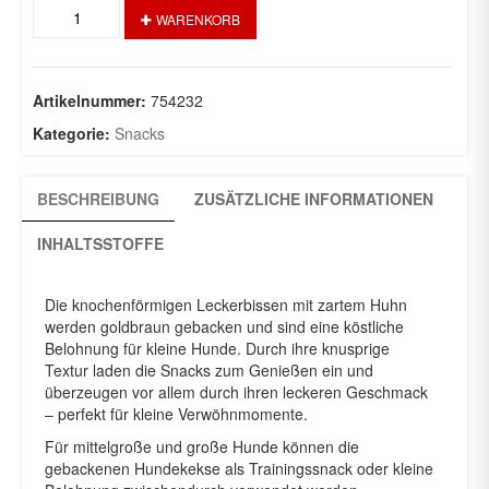
NaturCroq
WARENKORB
Mini
Knochen
mit
Huhn
Artikelnummer:
754232
5Kg
Kategorie:
Snacks
Menge
BESCHREIBUNG
ZUSÄTZLICHE INFORMATIONEN
INHALTSSTOFFE
Die knochenförmigen Leckerbissen mit zartem Huhn
werden goldbraun gebacken und sind eine köstliche
Belohnung für kleine Hunde. Durch ihre knusprige
Textur laden die Snacks zum Genießen ein und
überzeugen vor allem durch ihren leckeren Geschmack
– perfekt für kleine Verwöhnmomente.
Für mittelgroße und große Hunde können die
gebackenen Hundekekse als Trainingssnack oder kleine