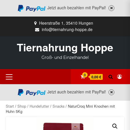
Jetzt auch bezahlen mit PayPal!
Zum
Heerstraße 1, 35410 Hungen
Inhalt
info@tiernahrung-hoppe.de
springen
Tiernahrung Hoppe
Groß- und Einzelhandel
Primäres
0
0,00 €
Menü
Jetzt auch bezahlen mit PayPal!
Start
/
Shop
/
Hundefutter
/
Snacks
/ NaturCroq Mini Knochen mit
Huhn 5Kg