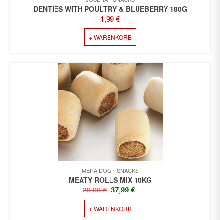
DENTIES WITH POULTRY & BLUEBERRY 180G
1,99
€
+ WARENKORB
MERA DOG
SNACKS
MEATY ROLLS MIX 10KG
URSPRÜNGLICHER
AKTUELLER
37,99
€
39,99
€
PREIS
PREIS
+ WARENKORB
WAR:
IST:
39,99 €
37,99 €.