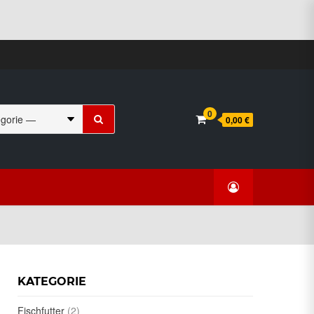
Suchen
0
0,00 €
nach:
KATEGORIE
Fischfutter
(2)