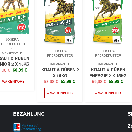
JOSERA
PFERDEFUTTER
ER
ER
JOSERA
JOSERA
SPARPAKETE
PFERDEFUTTER
PFERDEFUTTER
RAUT & RÜBEN
NIOR 2 X 15KG
SPARPAKETE
SPARPAKETE
URSPRÜNGLICHER
AKTUELLER
60,99
€
KRAUT & RÜBEN 2
KRAUT & RÜBEN
1,98
€
PREIS
PREIS
X 15KG
ENERGIE 2 X 15KG
URSPRÜNGLICHER
AKTUELLER
URSPRÜNG
AK
52,99
€
58,98
€
53,98
€
59,98
€
+ WARENKORB
WAR:
IST:
PREIS
PREIS
PREIS
PRE
61,98 €
60,99 €.
+ WARENKORB
WAR:
IST:
+ WARENKORB
WAR:
IST:
53,98 €
52,99 €.
59,98 €
58,9
BEZAHLUNG
S
Z