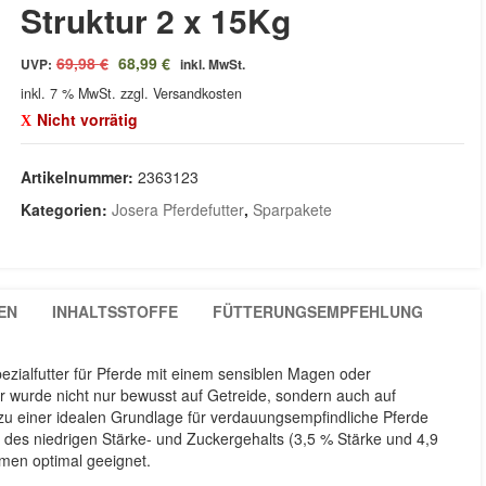
Struktur 2 x 15Kg
Ursprünglicher
Aktueller
69,98
€
68,99
€
UVP:
inkl. MwSt.
Preis
Preis
inkl. 7 % MwSt.
zzgl. Versandkosten
war:
ist:
Nicht vorrätig
69,98 €
68,99 €.
Artikelnummer:
2363123
Kategorien:
Josera Pferdefutter
,
Sparpakete
EN
INHALTSSTOFFE
FÜTTERUNGSEMPFEHLUNG
pezialfutter für Pferde mit einem sensiblen Magen oder
 wurde nicht nur bewusst auf Getreide, sondern auch auf
zu einer idealen Grundlage für verdauungsempfindliche Pferde
d des niedrigen Stärke- und Zuckergehalts (3,5 % Stärke und 4,9
emen optimal geeignet.