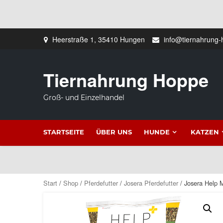
Zum
Heerstraße 1, 35410 Hungen
info@tiernahrung-
Inhalt
springen
Tiernahrung Hoppe
Groß- und Einzelhandel
STARTSEITE
ÜBER UNS
HUNDE
KATZEN
Start
/
Shop
/
Pferdefutter
/
Josera Pferdefutter
/ Josera Help 