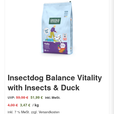
Insectdog Balance Vitality
with Insects & Duck
Ursprünglicher
Aktueller
59,98
€
51,99
€
UVP:
inkl. MwSt.
Preis
Preis
4,00
€
3,47
€
/
kg
war:
ist:
inkl. 7 % MwSt.
59,98 €
zzgl. Versandkosten
51,99 €.