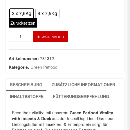
Packung auswählen:
: 2 x 7,5Kg
2 x 7,5Kg
4 x 7,5Kg
Zurücksetzen
Insectdog
WARENKORB
Balance
Vitality
with
Insects
Artikelnummer:
731312
&
Kategorie:
Green Petfood
Duck
Menge
BESCHREIBUNG
ZUSÄTZLICHE INFORMATIONEN
INHALTSSTOFFE
FÜTTERUNGSEMPFEHLUNG
Feed their vitality: mit unserem
Green Petfood Vitality
with Insects & Duck
aus der InsectDog Line. Das neue
Lieblingsfutter mit Insekten- & Entenprotein sorgt für
Balance im Napf. Die ausgewogene Rezeptur