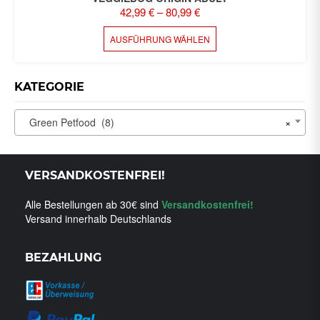
42,99
€
–
80,99
€
DIESES
AUSFÜHRUNG WÄHLEN
PRODUKT
WEIST
MEHRERE
KATEGORIE
VARIANTEN
AUF.
DIE
Green Petfood (8)
×
OPTIONEN
KÖNNEN
AUF
VERSANDKOSTENFREI!
DER
PRODUKTSEITE
Alle Bestellungen ab 30€ sind
Versandkostenfrei!
GEWÄHLT
Versand innerhalb Deutschlands
WERDEN
BEZAHLUNG