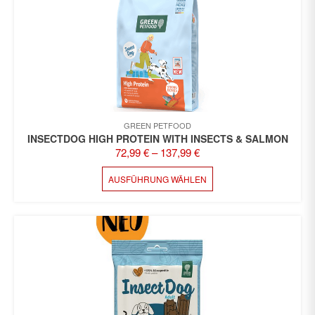
DIE
OPTIONEN
KÖNNEN
AUF
DER
PRODUKTSEITE
GEWÄHLT
WERDEN
GREEN PETFOOD
INSECTDOG HIGH PROTEIN WITH INSECTS & SALMON
72,99
€
–
137,99
€
DIESES
AUSFÜHRUNG WÄHLEN
PRODUKT
WEIST
MEHRERE
VARIANTEN
AUF.
DIE
OPTIONEN
KÖNNEN
AUF
DER