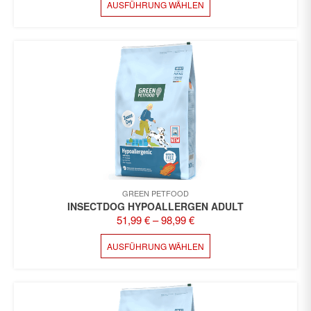
AUSFÜHRUNG WÄHLEN
PRODUKT
WEIST
MEHRERE
VARIANTEN
AUF.
DIE
OPTIONEN
KÖNNEN
AUF
DER
PRODUKTSEITE
GEWÄHLT
WERDEN
GREEN PETFOOD
INSECTDOG HYPOALLERGEN ADULT
51,99
€
–
98,99
€
DIESES
AUSFÜHRUNG WÄHLEN
PRODUKT
WEIST
MEHRERE
VARIANTEN
AUF.