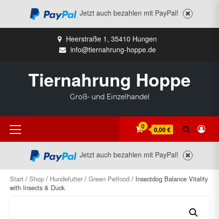
Jetzt auch bezahlen mit PayPal!
Zum
Heerstraße 1, 35410 Hungen
Inhalt
info@tiernahrung-hoppe.de
springen
Tiernahrung Hoppe
Groß- und Einzelhandel
Primäres
0
0,00 €
Menü
Jetzt auch bezahlen mit PayPal!
Start
/
Shop
/
Hundefutter
/
Green Petfood
/ Insectdog Balance Vitality
with Insects & Duck