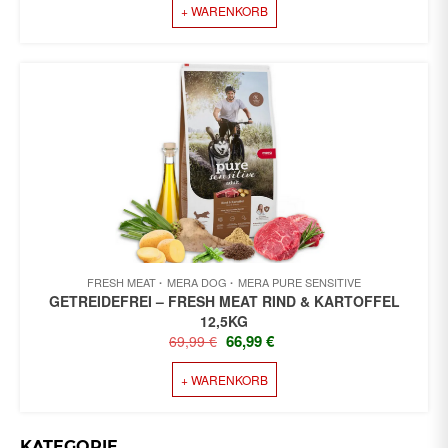
+ WARENKORB
WAR:
IST:
64,99 €
61,99 €.
FRESH MEAT
MERA DOG
MERA PURE SENSITIVE
GETREIDEFREI – FRESH MEAT RIND & KARTOFFEL
12,5KG
URSPRÜNGLICHER
AKTUELLER
66,99
€
69,99
€
PREIS
PREIS
+ WARENKORB
WAR:
IST:
69,99 €
66,99 €.
KATEGORIE