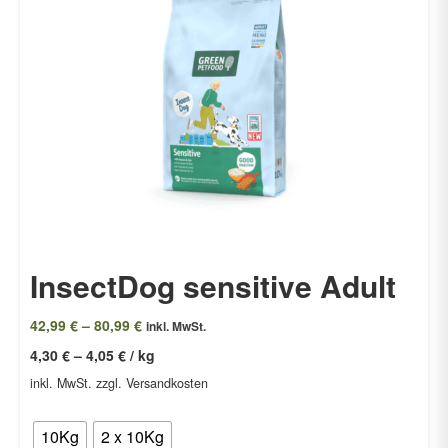
InsectDog sensitive Adult
42,99
€
–
80,99
€
inkl. MwSt.
4,30
€
–
4,05
€
/
kg
inkl. MwSt.
zzgl. Versandkosten
Packung auswählen:
10Kg
2 x 10Kg