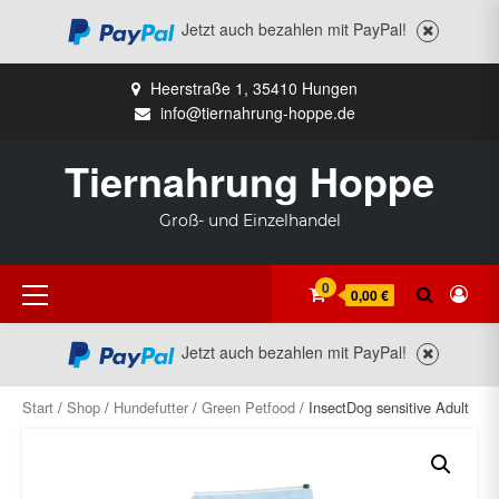
Jetzt auch bezahlen mit PayPal!
Zum
Heerstraße 1, 35410 Hungen
Inhalt
info@tiernahrung-hoppe.de
springen
Tiernahrung Hoppe
Groß- und Einzelhandel
Primäres
0
0,00 €
Menü
Jetzt auch bezahlen mit PayPal!
Start
/
Shop
/
Hundefutter
/
Green Petfood
/ InsectDog sensitive Adult