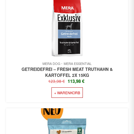
MERA DOG
MERA ESSENTIAL
GETREIDEFREI – FRESH MEAT TRUTHAHN &
KARTOFFEL 2X 15KG
URSPRÜNGLICHER
AKTUELLER
113,98
€
123,98
€
PREIS
PREIS
+ WARENKORB
WAR:
IST:
123,98 €
113,98 €.