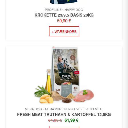
PROFILINE
HAPPY DOG
KROKETTE 23/9,5 BASIS 20KG
50,90
€
+ WARENKORB
MERA DOG
MERA PURE SENSITIVE
FRESH MEAT
FRESH MEAT TRUTHAHN & KARTOFFEL 12,5KG
URSPRÜNGLICHER
AKTUELLER
61,99
€
64,99
€
PREIS
PREIS