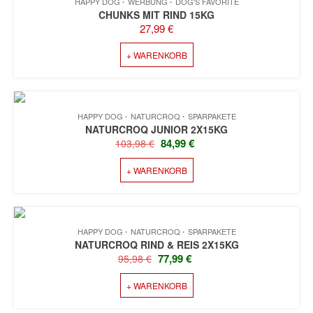
HAPPY DOG
WERBUNG
DOG'S FAVORITE
CHUNKS MIT RIND 15KG
27,99
€
+ WARENKORB
HAPPY DOG
NATURCROQ
SPARPAKETE
NATURCROQ JUNIOR 2X15KG
URSPRÜNGLICHER
AKTUELLER
84,99
€
103,98
€
PREIS
PREIS
+ WARENKORB
WAR:
IST:
103,98 €
84,99 €.
HAPPY DOG
NATURCROQ
SPARPAKETE
NATURCROQ RIND & REIS 2X15KG
URSPRÜNGLICHER
AKTUELLER
77,99
€
95,98
€
PREIS
PREIS
+ WARENKORB
WAR:
IST:
95,98 €
77,99 €.