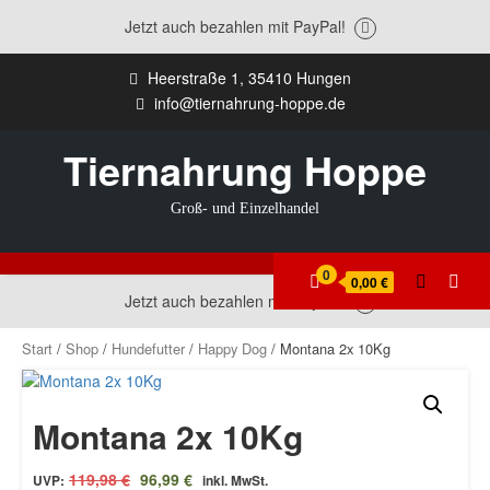
Jetzt auch bezahlen mit PayPal!
Zum
Heerstraße 1, 35410 Hungen
Inhalt
info@tiernahrung-hoppe.de
springen
Tiernahrung Hoppe
Groß- und Einzelhandel
0
0,00 €
Jetzt auch bezahlen mit PayPal!
Start
/
Shop
/
Hundefutter
/
Happy Dog
/ Montana 2x 10Kg
Montana 2x 10Kg
Ursprünglicher
Aktueller
119,98
€
96,99
€
UVP:
inkl. MwSt.