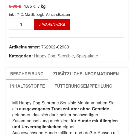
Preis
Preis
6,00
€
4,85
€
/
kg
war:
ist:
inkl. 7 % MwSt.
119,98 €
zzgl. Versandkosten
96,99 €.
Montana
WARENKORB
2x
10Kg
Menge
Artikelnummer:
762962-62963
Kategorien:
Happy Dog
,
Sensible
,
Sparpakete
BESCHREIBUNG
ZUSÄTZLICHE INFORMATIONEN
INHALTSSTOFFE
FÜTTERUNGSEMPFEHLUNG
Mit Happy Dog Supreme Sensible Montana haben Sie
ein
ausgewogenes Trockenfutter ohne Getreide
gefunden, das sich dank seiner hochwertigen
Zusammensetzung auch ideal
für Hunde mit Allergien
und Unverträglichkeiten
eignet.
Ausgewachsene Hunde mittlerer und großer Rassen mit