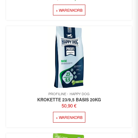
PREIS
PREIS
+ WARENKORB
WAR:
IST:
64,99 €
52,99 €.
PROFILINE
HAPPY DOG
KROKETTE 23/9,5 BASIS 20KG
50,90
€
+ WARENKORB