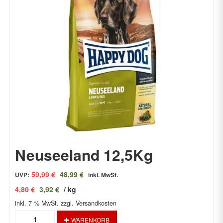
Neuseeland 12,5Kg
Ursprünglicher
Aktueller
59,99
€
48,99
€
UVP:
inkl. MwSt.
Preis
Preis
4,80
€
3,92
€
/
kg
war:
ist:
inkl. 7 % MwSt.
59,99 €
zzgl. Versandkosten
48,99 €.
Neuseeland
WARENKORB