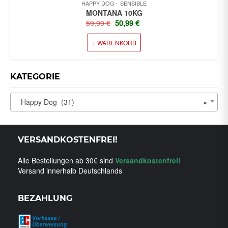
HAPPY DOG
SENSIBLE
MONTANA 10KG
URSPRÜNGLICHER
AKTUELLER
50,99
€
59,99
€
PREIS
PREIS
+ WARENKORB
WAR:
IST:
59,99 €
50,99 €.
KATEGORIE
Happy Dog (31)
×
VERSANDKOSTENFREI!
Alle Bestellungen ab 30€ sind
Versandkostenfrei!
Versand innerhalb Deutschlands
BEZAHLUNG