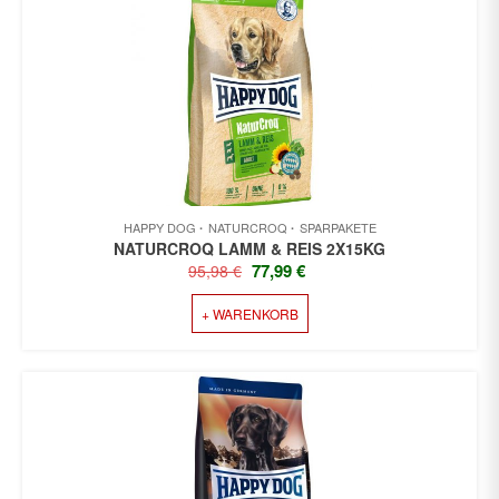
HAPPY DOG
NATURCROQ
SPARPAKETE
NATURCROQ LAMM & REIS 2X15KG
URSPRÜNGLICHER
AKTUELLER
77,99
€
95,98
€
PREIS
PREIS
+ WARENKORB
WAR:
IST:
95,98 €
77,99 €.