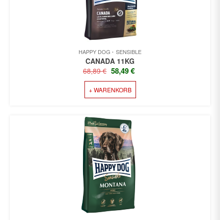
HAPPY DOG
SENSIBLE
CANADA 11KG
URSPRÜNGLICHER
AKTUELLER
58,49
€
68,89
€
PREIS
PREIS
+ WARENKORB
WAR:
IST:
68,89 €
58,49 €.