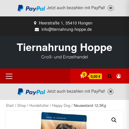
Jetzt auch bezahlen mit PayPal!
Zum
Heerstraße 1, 35410 Hungen
Inhalt
info@tiernahrung-hoppe.de
springen
Tiernahrung Hoppe
Groß- und Einzelhandel
Primäres
0
0,00 €
Menü
Jetzt auch bezahlen mit PayPal!
Start
/
Shop
/
Hundefutter
/
Happy Dog
/ Neuseeland 12,5Kg