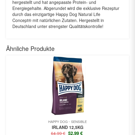
hergestellt und hat angepasste Protein- und
Energiegehalte. Abgerundet wird die exklusive Rezeptur
durch das einzigartige Happy Dog Natural Life
Concept® mit natürlichen Zutaten. Hergestellt in
Deutschland unter strengster Qualitätskontrolle!
Ähnliche Produkte
HAPPY DOG
SENSIBLE
IRLAND 12,5KG
URSPRÜNGLICHER
AKTUELLER
52,99
€
64,99
€