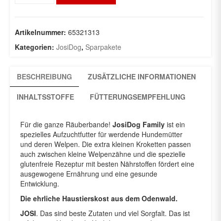
x
15Kg
Menge
Artikelnummer:
65321313
Kategorien:
JosiDog
,
Sparpakete
BESCHREIBUNG
ZUSÄTZLICHE INFORMATIONEN
INHALTSSTOFFE
FÜTTERUNGSEMPFEHLUNG
Für die ganze Räuberbande!
JosiDog Family
ist ein
spezielles Aufzuchtfutter für werdende Hundemütter
und deren Welpen. Die extra kleinen Kroketten passen
auch zwischen kleine Welpenzähne und die spezielle
glutenfreie Rezeptur mit besten Nährstoffen fördert eine
ausgewogene Ernährung und eine gesunde
Entwicklung.
Die ehrliche Haustierskost aus dem Odenwald.
JOSI
. Das sind beste Zutaten und viel Sorgfalt. Das ist