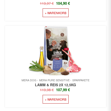
URSPRÜNGLICHER
AKTUELLER
104,90
€
113,97
€
PREIS
PREIS
+ WARENKORB
WAR:
IST:
113,97 €
104,90 €.
MERA DOG
MERA PURE SENSITIVE
SPARPAKETE
LAMM & REIS 2X 12,5KG
URSPRÜNGLICHER
AKTUELLER
107,99
€
119,98
€
PREIS
PREIS
+ WARENKORB
WAR:
IST:
119,98 €
107,99 €.