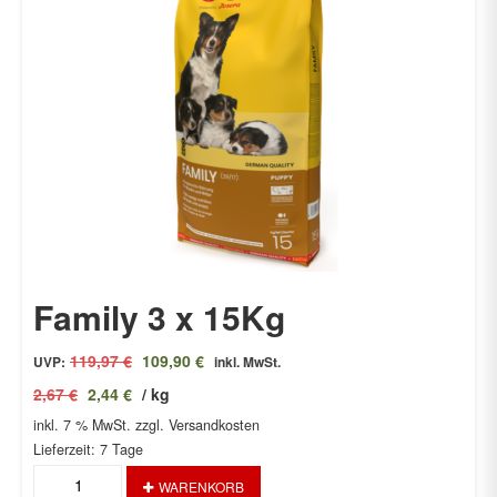
Family 3 x 15Kg
Ursprünglicher
Aktueller
119,97
€
109,90
€
UVP:
inkl. MwSt.
Preis
Preis
2,67
€
2,44
€
/
kg
war:
ist:
inkl. 7 % MwSt.
119,97 €
zzgl. Versandkosten
109,90 €.
Lieferzeit:
7 Tage
Family
WARENKORB
3