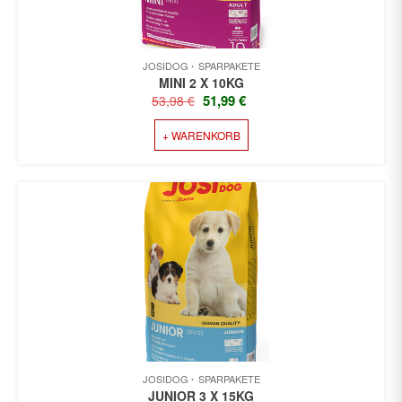
JOSIDOG
SPARPAKETE
MINI 2 X 10KG
URSPRÜNGLICHER
AKTUELLER
51,99
€
53,98
€
PREIS
PREIS
+ WARENKORB
WAR:
IST:
53,98 €
51,99 €.
JOSIDOG
SPARPAKETE
JUNIOR 3 X 15KG