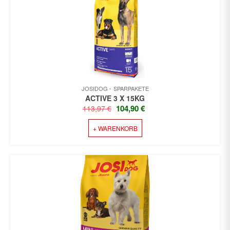
JOSIDOG
SPARPAKETE
ACTIVE 3 X 15KG
URSPRÜNGLICHER
AKTUELLER
104,90
€
113,97
€
PREIS
PREIS
+ WARENKORB
WAR:
IST:
113,97 €
104,90 €.