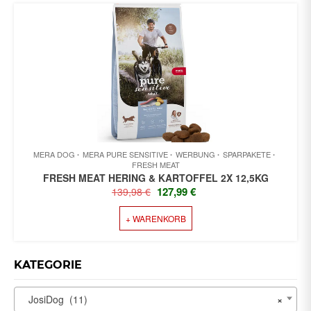
MERA DOG
MERA PURE SENSITIVE
WERBUNG
SPARPAKETE
FRESH MEAT
FRESH MEAT HERING & KARTOFFEL 2X 12,5KG
URSPRÜNGLICHER
AKTUELLER
127,99
€
139,98
€
PREIS
PREIS
+ WARENKORB
WAR:
IST:
139,98 €
127,99 €.
KATEGORIE
JosiDog (11)
×