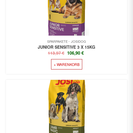
SPARPAKETE
JOSIDOG
JUNIOR SENSITIVE 3 X 15KG
URSPRÜNGLICHER
AKTUELLER
106,90
€
113,97
€
PREIS
PREIS
+ WARENKORB
WAR:
IST:
113,97 €
106,90 €.