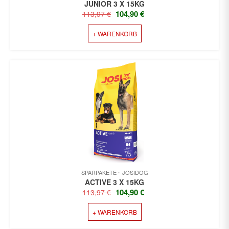
JUNIOR 3 X 15KG
URSPRÜNGLICHER
AKTUELLER
104,90
€
113,97
€
PREIS
PREIS
+ WARENKORB
WAR:
IST:
113,97 €
104,90 €.
SPARPAKETE
JOSIDOG
ACTIVE 3 X 15KG
URSPRÜNGLICHER
AKTUELLER
104,90
€
113,97
€
PREIS
PREIS
+ WARENKORB
WAR:
IST:
113,97 €
104,90 €.