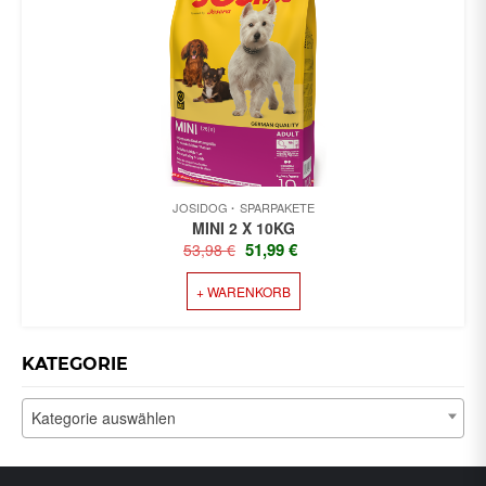
JOSIDOG
SPARPAKETE
MINI 2 X 10KG
URSPRÜNGLICHER
AKTUELLER
51,99
€
53,98
€
PREIS
PREIS
+ WARENKORB
WAR:
IST:
53,98 €
51,99 €.
KATEGORIE
Kategorie auswählen