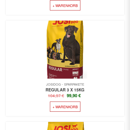
+ WARENKORB
WAR:
IST:
119,97 €
109,90 €.
JOSIDOG
SPARPAKETE
REGULAR 3 X 15KG
URSPRÜNGLICHER
AKTUELLER
99,90
€
104,97
€
PREIS
PREIS
+ WARENKORB
WAR:
IST:
104,97 €
99,90 €.