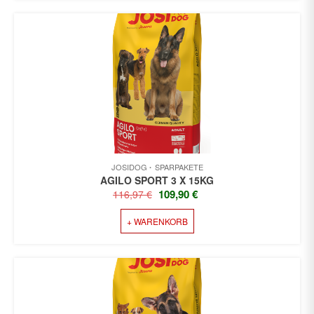
JOSIDOG
SPARPAKETE
AGILO SPORT 3 X 15KG
URSPRÜNGLICHER
AKTUELLER
109,90
€
116,97
€
PREIS
PREIS
+ WARENKORB
WAR:
IST:
116,97 €
109,90 €.