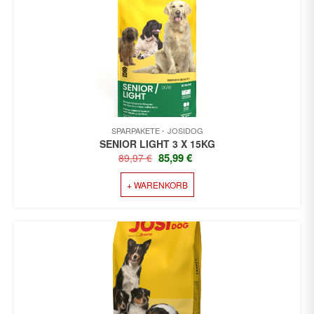
SPARPAKETE
JOSIDOG
SENIOR LIGHT 3 X 15KG
URSPRÜNGLICHER
AKTUELLER
85,99
€
89,97
€
PREIS
PREIS
+ WARENKORB
WAR:
IST:
89,97 €
85,99 €.