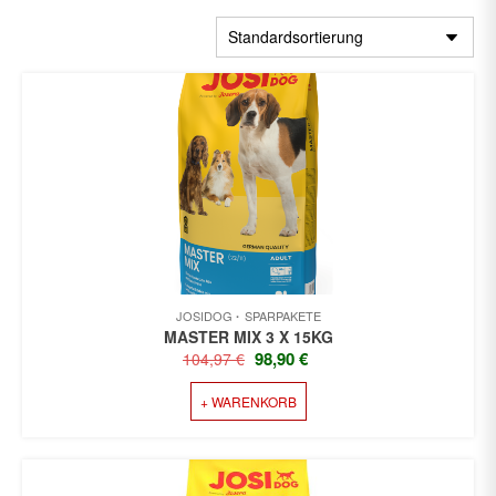
JOSIDOG
SPARPAKETE
MASTER MIX 3 X 15KG
URSPRÜNGLICHER
AKTUELLER
98,90
€
104,97
€
PREIS
PREIS
+ WARENKORB
WAR:
IST:
104,97 €
98,90 €.