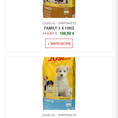
JOSIDOG
SPARPAKETE
FAMILY 3 X 15KG
URSPRÜNGLICHER
AKTUELLER
109,90
€
119,97
€
PREIS
PREIS
+ WARENKORB
WAR:
IST:
119,97 €
109,90 €.
JOSIDOG
SPARPAKETE