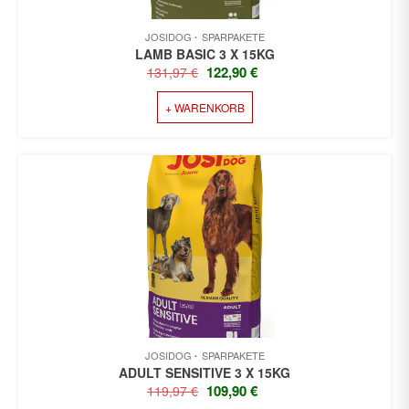
JOSIDOG
SPARPAKETE
LAMB BASIC 3 X 15KG
URSPRÜNGLICHER
AKTUELLER
122,90
€
131,97
€
PREIS
PREIS
+ WARENKORB
WAR:
IST:
131,97 €
122,90 €.
JOSIDOG
SPARPAKETE
ADULT SENSITIVE 3 X 15KG
URSPRÜNGLICHER
AKTUELLER
109,90
€
119,97
€
PREIS
PREIS