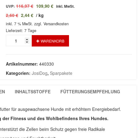
Ursprünglicher
Aktueller
116,97
€
109,90
€
UVP:
inkl. MwSt.
Preis
Preis
2,60
€
2,44
€
/
kg
war:
ist:
inkl. 7 % MwSt.
116,97 €
zzgl. Versandkosten
109,90 €.
Lieferzeit:
7 Tage
Agilo
WARENKORB
Sport
3
x
15Kg
Artikelnummer:
440330
Menge
Kategorien:
JosiDog
,
Sparpakete
EN
INHALTSSTOFFE
FÜTTERUNGSEMPFEHLUNG
efutter für ausgewachsene Hunde mit erhöhtem Energiebedarf.
ng der Fitness und des Wohlbefindens Ihres Hundes.
nterstützt die Zellen beim Schutz gegen freie Radikale