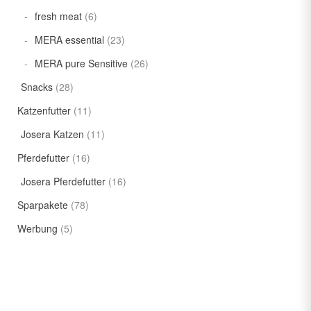
fresh meat
(6)
MERA essential
(23)
MERA pure Sensitive
(26)
Snacks
(28)
Katzenfutter
(11)
Josera Katzen
(11)
Pferdefutter
(16)
Josera Pferdefutter
(16)
Sparpakete
(78)
Werbung
(5)
LICHER
TUELLER
EIS
: