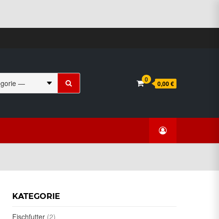
Suchen
0
0,00 €
nach:
KATEGORIE
Fischfutter
(2)