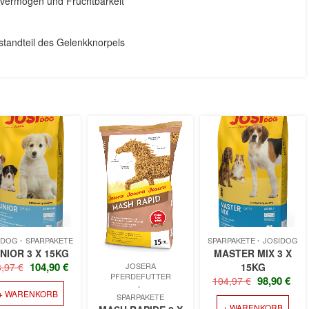
ehvermögen und Fruchtbarkeit
tandteil des Gelenkknorpels
IDOG
SPARPAKETE
SPARPAKETE
JOSIDOG
NIOR 3 X 15KG
MASTER MIX 3 X
URSPRÜNGLICHER
AKTUELLER
104,90
€
JOSERA
3,97
€
15KG
PFERDEFUTTER
URSPRÜNG
AK
PREIS
PREIS
98,90
€
104,97
€
PREIS
PR
+ WARENKORB
WAR:
IST:
SPARPAKETE
+ WARENKORB
WAR:
IST