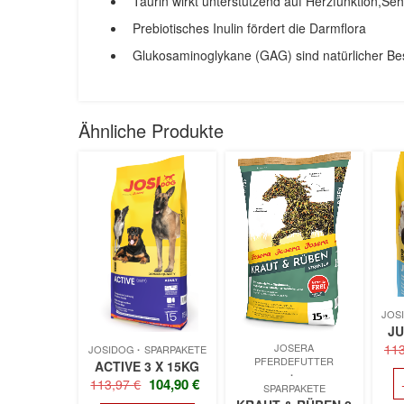
Taurin wirkt unterstützend auf Herzfunktion,S
Prebiotisches Inulin fördert die Darmflora
Glukosaminoglykane (GAG) sind natürlicher Bes
Ähnliche Produkte
JOS
JU
JOSERA
11
JOSIDOG
SPARPAKETE
PFERDEFUTTER
ACTIVE 3 X 15KG
URSPRÜNGLICHER
AKTUELLER
104,90
€
113,97
€
SPARPAKETE
PREIS
PREIS