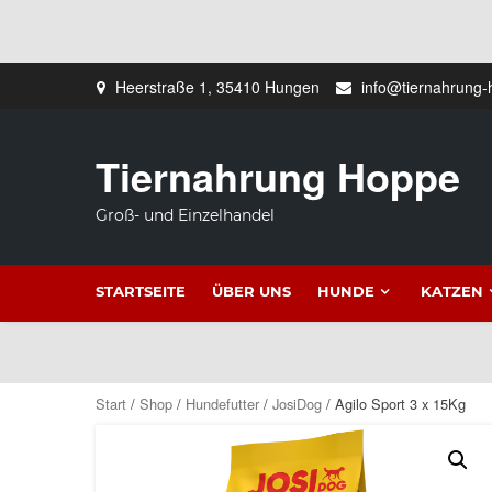
Zum
Heerstraße 1, 35410 Hungen
info@tiernahrung-
Inhalt
springen
Tiernahrung Hoppe
Groß- und Einzelhandel
STARTSEITE
ÜBER UNS
HUNDE
KATZEN
Start
/
Shop
/
Hundefutter
/
JosiDog
/ Agilo Sport 3 x 15Kg