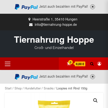
Jetzt auch bezahlen mit PayPal!
Zum
Heerstraße 1, 35410 Hungen
Inhalt
info@tiernahrung-hoppe.de
springen
Tiernahrung Hoppe
Groß- und Einzelhandel
Primäres
0
0,00 €
Menü
Jetzt auch bezahlen mit PayPal!
Start
/
Shop
/
Hundefutter
/
Snacks
/ Loopies mit Rind 150g