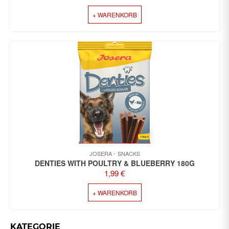
PREIS
PREIS
+ WARENKORB
WAR:
IST:
2,69 €
2,49 €.
JOSERA
SNACKS
DENTIES WITH POULTRY & BLUEBERRY 180G
1,99
€
+ WARENKORB
KATEGORIE