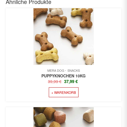
Ähnliche Produkte
MERA DOG
SNACKS
PUPPYKNOCHEN 10KG
URSPRÜNGLICHER
AKTUELLER
37,99
€
39,99
€
PREIS
PREIS
+ WARENKORB
WAR:
IST:
39,99 €
37,99 €.