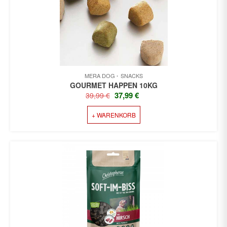
MERA DOG
SNACKS
GOURMET HAPPEN 10KG
URSPRÜNGLICHER
AKTUELLER
37,99
€
39,99
€
PREIS
PREIS
+ WARENKORB
WAR:
IST:
39,99 €
37,99 €.