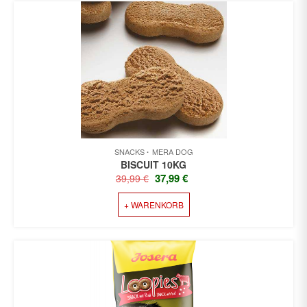
SNACKS
MERA DOG
BISCUIT 10KG
URSPRÜNGLICHER
AKTUELLER
37,99
€
39,99
€
PREIS
PREIS
+ WARENKORB
WAR:
IST:
39,99 €
37,99 €.