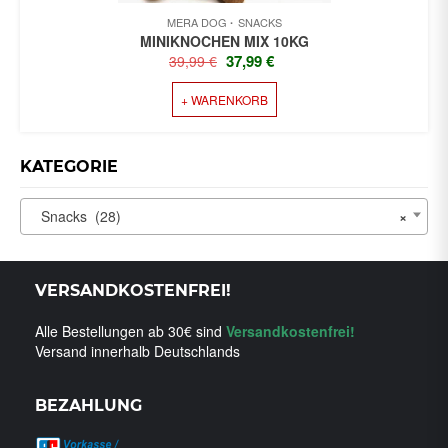
MERA DOG
SNACKS
MINIKNOCHEN MIX 10KG
URSPRÜNGLICHER
AKTUELLER
37,99
€
39,99
€
PREIS
PREIS
+ WARENKORB
WAR:
IST:
39,99 €
37,99 €.
KATEGORIE
Snacks (28)
×
VERSANDKOSTENFREI!
Alle Bestellungen ab 30€ sind
Versandkostenfrei!
Versand innerhalb Deutschlands
BEZAHLUNG