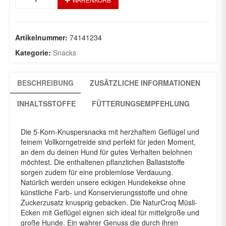
Müsli-
Ecken
5kg
Menge
Artikelnummer:
74141234
Kategorie:
Snacks
BESCHREIBUNG
ZUSÄTZLICHE INFORMATIONEN
INHALTSSTOFFE
FÜTTERUNGSEMPFEHLUNG
Die 5-Korn-Knuspersnacks mit herzhaftem Geflügel und
feinem Vollkorngetreide sind perfekt für jeden Moment,
an dem du deinen Hund für gutes Verhalten belohnen
möchtest. Die enthaltenen pflanzlichen Ballaststoffe
sorgen zudem für eine problemlose Verdauung.
Natürlich werden unsere eckigen Hundekekse ohne
künstliche Farb- und Konservierungsstoffe und ohne
Zuckerzusatz knusprig gebacken. Die NaturCroq Müsli-
Ecken mit Geflügel eignen sich ideal für mittelgroße und
große Hunde. Ein wahrer Genuss die durch ihren