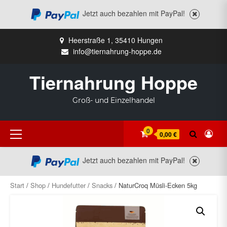
Jetzt auch bezahlen mit PayPal!
Zum
Heerstraße 1, 35410 Hungen
Inhalt
info@tiernahrung-hoppe.de
springen
Tiernahrung Hoppe
Groß- und Einzelhandel
Primäres
0
0,00 €
Menü
Jetzt auch bezahlen mit PayPal!
Start
/
Shop
/
Hundefutter
/
Snacks
/ NaturCroq Müsli-Ecken 5kg