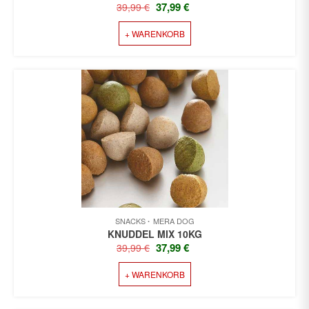
URSPRÜNGLICHER
AKTUELLER
37,99
€
39,99
€
PREIS
PREIS
+ WARENKORB
WAR:
IST:
39,99 €
37,99 €.
SNACKS
MERA DOG
KNUDDEL MIX 10KG
URSPRÜNGLICHER
AKTUELLER
37,99
€
39,99
€
PREIS
PREIS
+ WARENKORB
WAR:
IST:
39,99 €
37,99 €.