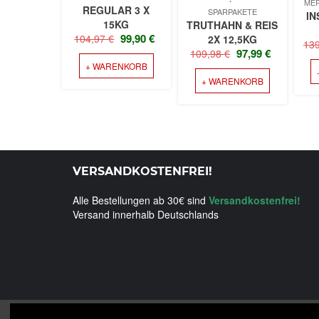
MER
REGULAR 3 X
SPARPAKETE
IN
15KG
TRUTHAHN & REIS
URSPRÜNGLICHER
AKTUELLER
99,90
€
104,97
€
2X 12,5KG
13
PREIS
PREIS
URSPRÜNGLICH
AKTUEL
97,99
€
109,98
€
+ WARENKORB
WAR:
IST:
PREIS
PREIS
104,97 €
99,90 €.
+ WARENKORB
WAR:
IST:
109,98 €
97,99 €.
VERSANDKOSTENFREI!
Alle Bestellungen ab 30€ sind
Versandkostenfrei!
Versand innerhalb Deutschlands