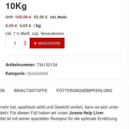
10Kg
Ursprünglicher
Aktueller
105,98
€
92,99
€
UVP:
inkl. MwSt.
Preis
Preis
5,30
€
4,65
€
/
kg
war:
ist:
inkl. 7 % MwSt.
105,98 €
zzgl. Versandkosten
92,99 €.
Josera
WARENKORB
Help
Liver
Hund
2
Artikelnummer:
734132134
x
Kategorie:
Sparpakete
10Kg
Menge
EN
INHALTSSTOFFE
FÜTTERUNGSEMPFEHLUNG
mehr hat, apathisch wirkt und Gewicht verliert, kann es sich unter
deln: Für diesen Fall haben wir unser
Josera Help Liver
ittel ist mit seiner speziellen Rezeptur für die optimale Ernährung