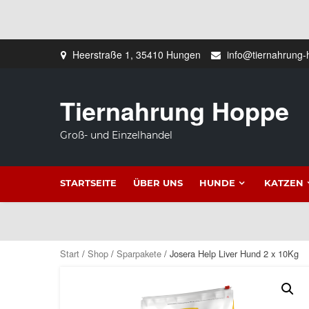
Zum
Heerstraße 1, 35410 Hungen
info@tiernahrung-
Inhalt
springen
Tiernahrung Hoppe
Groß- und Einzelhandel
STARTSEITE
ÜBER UNS
HUNDE
KATZEN
Start
/
Shop
/
Sparpakete
/ Josera Help Liver Hund 2 x 10Kg