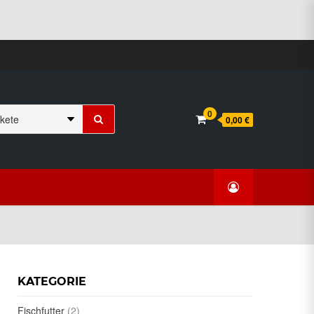
Suchen
0
0,00 €
nach:
KATEGORIE
Fischfutter
(2)