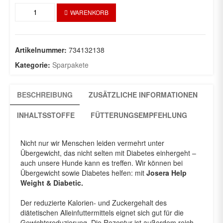
Josera
WARENKORB
Help
Weight
&
Diabetic
Artikelnummer:
734132138
Hund
Kategorie:
Sparpakete
2
x
10Kg
BESCHREIBUNG
ZUSÄTZLICHE INFORMATIONEN
Menge
INHALTSSTOFFE
FÜTTERUNGSEMPFEHLUNG
Nicht nur wir Menschen leiden vermehrt unter
Übergewicht, das nicht selten mit Diabetes einhergeht –
auch unsere Hunde kann es treffen. Wir können bei
Übergewicht sowie Diabetes helfen: mit
Josera Help
Weight & Diabetic.
Der reduzierte Kalorien- und Zuckergehalt des
diätetischen Alleinfuttermittels eignet sich gut für die
Gewichtsreduzierung. Die Rezeptur ist außerdem reich