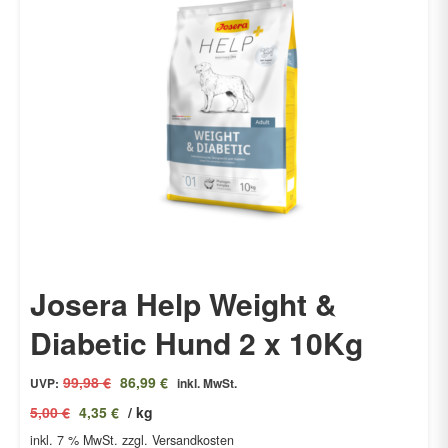
Josera Help Weight &
Diabetic Hund 2 x 10Kg
Ursprünglicher
Aktueller
99,98
€
86,99
€
UVP:
inkl. MwSt.
Preis
Preis
5,00
€
4,35
€
/
kg
war:
ist:
inkl. 7 % MwSt.
99,98 €
zzgl. Versandkosten
86,99 €.