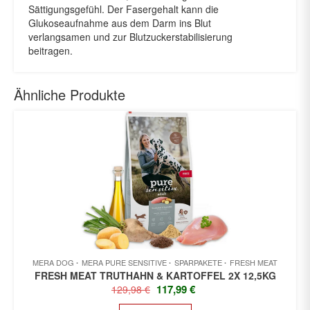
Sättigungsgefühl. Der Fasergehalt kann die
Glukoseaufnahme aus dem Darm ins Blut
verlangsamen und zur Blutzuckerstabilisierung
beitragen.
Ähnliche Produkte
MERA DOG
MERA PURE SENSITIVE
SPARPAKETE
FRESH MEAT
FRESH MEAT TRUTHAHN & KARTOFFEL 2X 12,5KG
URSPRÜNGLICHER
AKTUELLER
117,99
€
129,98
€
PREIS
PREIS