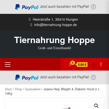
Jetzt auch bezahlen mit PayPal!
Zum
Heerstraße 1, 35410 Hungen
Inhalt
info@tiernahrung-hoppe.de
springen
Tiernahrung Hoppe
Groß- und Einzelhandel
Primäres
0
0,00 €
Menü
Jetzt auch bezahlen mit PayPal!
Start
/
Shop
/
Sparpakete
/ Josera Help Weight & Diabetic Hund 2 x
10Kg