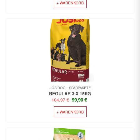
+ WARENKORB
WAR:
IST:
129,98 €
117,99 €.
JOSIDOG
SPARPAKETE
REGULAR 3 X 15KG
URSPRÜNGLICHER
AKTUELLER
99,90
€
104,97
€
PREIS
PREIS
+ WARENKORB
WAR:
IST:
104,97 €
99,90 €.