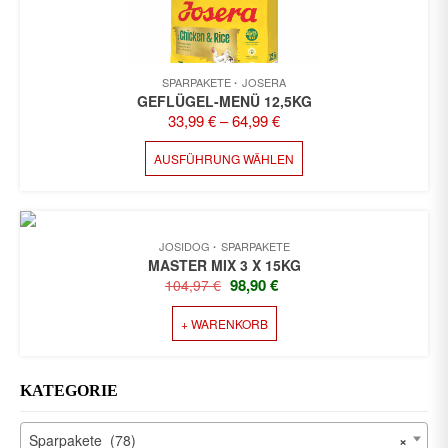
SPARPAKETE
JOSERA
GEFLÜGEL-MENÜ 12,5KG
33,99
€
–
64,99
€
DIESES
AUSFÜHRUNG WÄHLEN
PRODUKT
WEIST
MEHRERE
VARIANTEN
JOSIDOG
SPARPAKETE
AUF.
MASTER MIX 3 X 15KG
DIE
URSPRÜNGLICHER
AKTUELLER
98,90
€
104,97
€
OPTIONEN
PREIS
PREIS
KÖNNEN
+ WARENKORB
WAR:
IST:
AUF
104,97 €
98,90 €.
DER
PRODUKTSEITE
GEWÄHLT
KATEGORIE
WERDEN
Sparpakete (78)
×