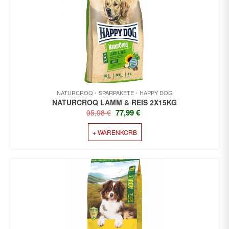
NATURCROQ
SPARPAKETE
HAPPY DOG
NATURCROQ LAMM & REIS 2X15KG
URSPRÜNGLICHER
AKTUELLER
77,99
€
95,98
€
PREIS
PREIS
+ WARENKORB
WAR:
IST:
95,98 €
77,99 €.