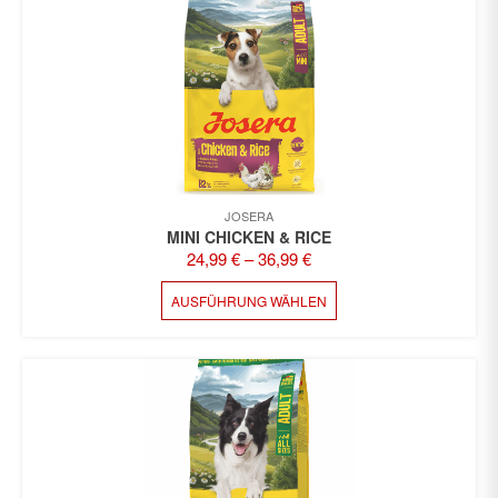
JOSERA
MINI CHICKEN & RICE
24,99
€
–
36,99
€
DIESES
AUSFÜHRUNG WÄHLEN
PRODUKT
WEIST
MEHRERE
VARIANTEN
AUF.
DIE
OPTIONEN
KÖNNEN
AUF