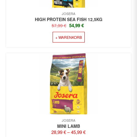
JOSERA
HIGH PROTEIN SEA FISH 12,5KG
URSPRÜNGLICHER
AKTUELLER
54,99
€
57,99
€
PREIS
PREIS
+ WARENKORB
WAR:
IST:
57,99 €
54,99 €.
JOSERA
MINI LAMB
28,99
€
–
45,99
€