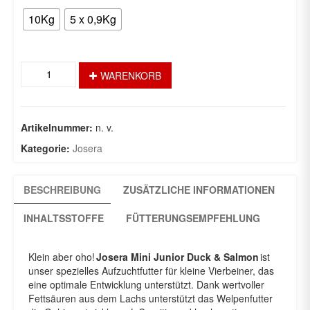
10Kg
5 x 0,9Kg
Mini
WARENKORB
Junior
Duck
&
Salmon
Artikelnummer:
n. v.
Menge
Kategorie:
Josera
BESCHREIBUNG
ZUSÄTZLICHE INFORMATIONEN
INHALTSSTOFFE
FÜTTERUNGSEMPFEHLUNG
Klein aber oho!
Josera Mini Junior Duck & Salmon
ist
unser spezielles Aufzuchtfutter für kleine Vierbeiner, das
eine optimale Entwicklung unterstützt. Dank wertvoller
Fettsäuren aus dem Lachs unterstützt das Welpenfutter