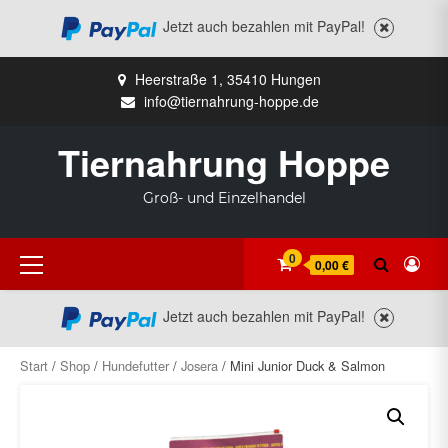
Jetzt auch bezahlen mit PayPal!
Zum
Heerstraße 1, 35410 Hungen
Inhalt
info@tiernahrung-hoppe.de
springen
Tiernahrung Hoppe
Groß- und Einzelhandel
Primäres
0
0,00 €
Menü
Jetzt auch bezahlen mit PayPal!
Start
/
Shop
/
Hundefutter
/
Josera
/ Mini Junior Duck & Salmon