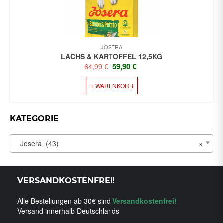
DER
PRODUKTSEITE
GEWÄHLT
WERDEN
JOSERA
LACHS & KARTOFFEL 12,5KG
URSPRÜNGLICHER
AKTUELLER
59,90
€
64,99
€
PREIS
PREIS
+ WARENKORB
WAR:
IST:
64,99 €
59,90 €.
KATEGORIE
Josera (43)
×
VERSANDKOSTENFREI!
Alle Bestellungen ab 30€ sind
Versandkostenfrei!
Versand innerhalb Deutschlands