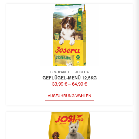
SPARPAKETE
JOSERA
GEFLÜGEL-MENÜ 12,5KG
33,99
€
–
64,99
€
DIESES
AUSFÜHRUNG WÄHLEN
PRODUKT
WEIST
MEHRERE
VARIANTEN
AUF.
DIE
OPTIONEN