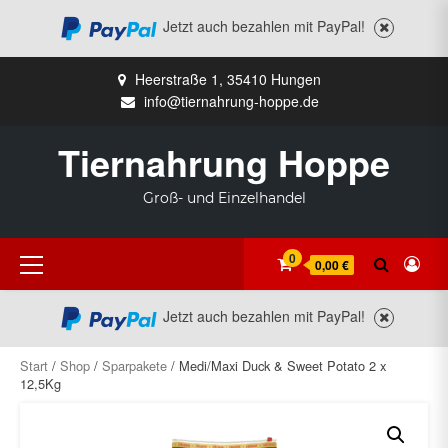
Jetzt auch bezahlen mit PayPal!
Zum
Heerstraße 1, 35410 Hungen
Inhalt
info@tiernahrung-hoppe.de
springen
Tiernahrung Hoppe
Groß- und Einzelhandel
Primäres
0
0,00 €
Menü
Jetzt auch bezahlen mit PayPal!
Start
/
Shop
/
Sparpakete
/ Medi/Maxi Duck & Sweet Potato 2 x
12,5Kg