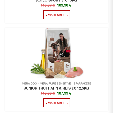
URSPRÜNGLICHER
AKTUELLER
109,90
€
116,97
€
PREIS
PREIS
+ WARENKORB
WAR:
IST:
116,97 €
109,90 €.
MERA DOG
MERA PURE SENSITIVE
SPARPAKETE
JUNIOR TRUTHAHN & REIS 2X 12,5KG
URSPRÜNGLICHER
AKTUELLER
107,99
€
119,98
€
PREIS
PREIS
+ WARENKORB
WAR:
IST:
119,98 €
107,99 €.