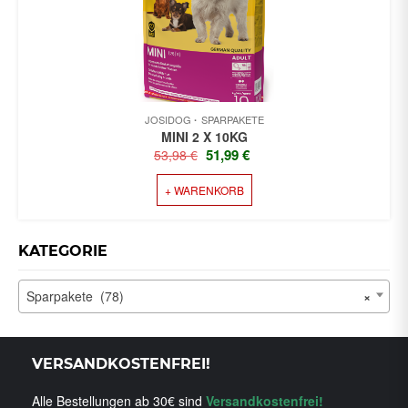
KÖNNEN
AUF
DER
PRODUKTSEITE
GEWÄHLT
WERDEN
JOSIDOG
SPARPAKETE
MINI 2 X 10KG
URSPRÜNGLICHER
AKTUELLER
51,99
€
53,98
€
PREIS
PREIS
+ WARENKORB
WAR:
IST:
53,98 €
51,99 €.
KATEGORIE
Sparpakete (78)
×
VERSANDKOSTENFREI!
Alle Bestellungen ab 30€ sind
Versandkostenfrei!