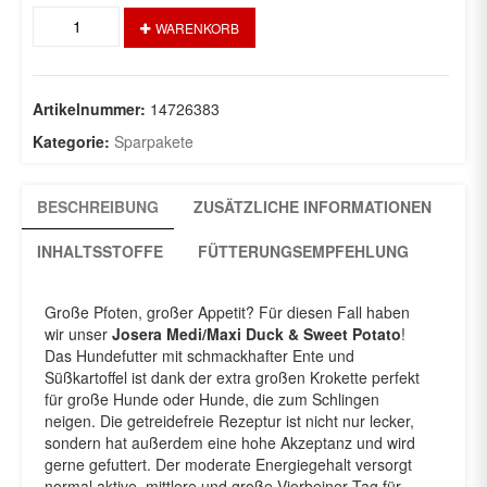
Medi/Maxi
WARENKORB
Duck
&
Sweet
Potato
Artikelnummer:
14726383
2
Kategorie:
Sparpakete
x
12,5Kg
Menge
BESCHREIBUNG
ZUSÄTZLICHE INFORMATIONEN
INHALTSSTOFFE
FÜTTERUNGSEMPFEHLUNG
Große Pfoten, großer Appetit? Für diesen Fall haben
wir unser
Josera Medi/Maxi Duck & Sweet Potato
!
Das Hundefutter mit schmackhafter Ente und
Süßkartoffel ist dank der extra großen Krokette perfekt
für große Hunde oder Hunde, die zum Schlingen
neigen. Die getreidefreie Rezeptur ist nicht nur lecker,
sondern hat außerdem eine hohe Akzeptanz und wird
gerne gefuttert. Der moderate Energiegehalt versorgt
normal aktive, mittlere und große Vierbeiner Tag für