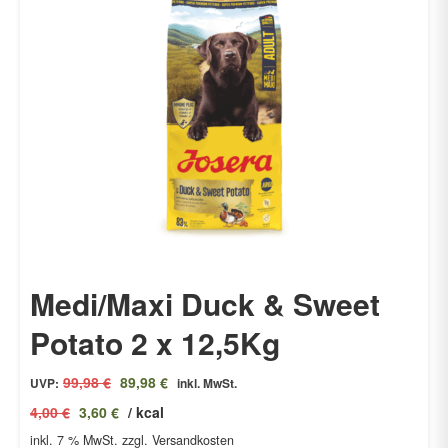
Medi/Maxi Duck & Sweet
Potato 2 x 12,5Kg
Ursprünglicher
Aktueller
99,98
€
89,98
€
UVP:
inkl. MwSt.
Preis
Preis
4,00
€
3,60
€
/
kcal
war:
ist:
inkl. 7 % MwSt.
99,98 €
zzgl. Versandkosten
89,98 €.