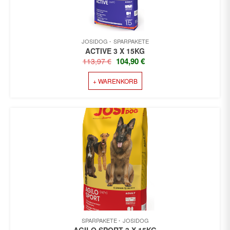
JOSIDOG
SPARPAKETE
ACTIVE 3 X 15KG
URSPRÜNGLICHER
AKTUELLER
104,90
€
113,97
€
PREIS
PREIS
+ WARENKORB
WAR:
IST:
113,97 €
104,90 €.
SPARPAKETE
JOSIDOG
AGILO SPORT 3 X 15KG